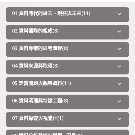
01 資料時代的過去、現在與未來
(
11
)
expand_more
02 資料團隊的組成
(
8
)
expand_more
03 資料專案的思考流程
(
8
)
expand_more
04 資料來源與取得
(
8
)
expand_more
05 定義問題與觀察資料
(
11
)
expand_more
06 資料清理與特徵工程
(
8
)
expand_more
07 資料探索與視覺化
(
1
)
expand_more