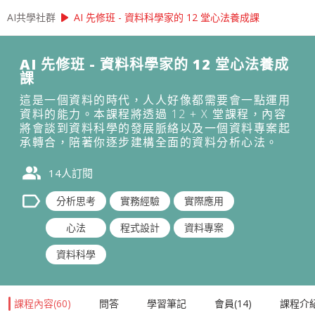
play_arrow
AI共學社群
AI 先修班 - 資料科學家的 12 堂心法養成課
AI 先修班 - 資料科學家的 12 堂心法養成
課
這是一個資料的時代，人人好像都需要會一點運用
資料的能力。本課程將透過 12 + X 堂課程，內容
將會談到資料科學的發展脈絡以及一個資料專案起
承轉合，陪著你逐步建構全面的資料分析心法。
people_alt
14
人訂閱
label
分析思考
實務經驗
實際應用
心法
程式設計
資料專案
資料科學
課程內容
(
60
)
問答
學習筆記
會員
(
14
)
課程介