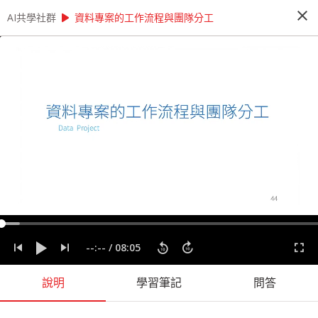
close
play_arrow
play_arrow
AI共學社群
AI共學社群
AI 先修班 - 資料科學家的 12 堂心法養成課
資料專案的工作流程與團隊分工
AI 先修班 - 資料科學家的 12 堂心法養成
課
這是一個資料的時代，人人好像都需要會一點運用
資料的能力。本課程將透過 12 + X 堂課程，內容
將會談到資料科學的發展脈絡以及一個資料專案起
承轉合，陪著你逐步建構全面的資料分析心法。
people_alt
14
人訂閱
label
分析思考
實務經驗
實際應用
心法
程式設計
資料專案
--:--
/
08:05
資料科學
說明
學習筆記
問答
課程內容
(
60
)
問答
學習筆記
會員
(
14
)
課程介