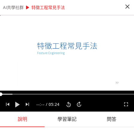
close
play_arrow
play_arrow
AI共學社群
AI共學社群
AI 先修班 - 資料科學家的 12 堂心法養成課
特徵工程常見手法
AI 先修班 - 資料科學家的 12 堂心法養成
課
這是一個資料的時代，人人好像都需要會一點運用
資料的能力。本課程將透過 12 + X 堂課程，內容
將會談到資料科學的發展脈絡以及一個資料專案起
承轉合，陪著你逐步建構全面的資料分析心法。
people_alt
14
人訂閱
label
分析思考
實務經驗
實際應用
心法
程式設計
資料專案
--:--
/
05:24
資料科學
說明
學習筆記
問答
課程內容
(
60
)
問答
學習筆記
會員
(
14
)
課程介