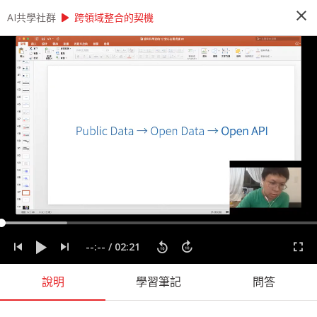
close
play_arrow
play_arrow
AI共學社群
AI共學社群
AI 先修班 - 資料科學家的 12 堂心法養成課
跨領域整合的契機
AI 先修班 - 資料科學家的 12 堂心法養成
課
這是一個資料的時代，人人好像都需要會一點運用
資料的能力。本課程將透過 12 + X 堂課程，內容
將會談到資料科學的發展脈絡以及一個資料專案起
承轉合，陪著你逐步建構全面的資料分析心法。
people_alt
14
人訂閱
label
分析思考
實務經驗
實際應用
心法
程式設計
資料專案
--:--
/
02:21
資料科學
說明
學習筆記
問答
課程內容
(
60
)
問答
學習筆記
會員
(
14
)
課程介