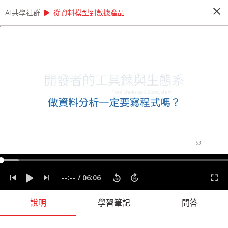
close
play_arrow
play_arrow
AI共學社群
AI共學社群
AI 先修班 - 資料科學家的 12 堂心法養成課
從資料模型到數據產品
AI 先修班 - 資料科學家的 12 堂心法養成
課
這是一個資料的時代，人人好像都需要會一點運用
資料的能力。本課程將透過 12 + X 堂課程，內容
將會談到資料科學的發展脈絡以及一個資料專案起
承轉合，陪著你逐步建構全面的資料分析心法。
people_alt
14
人訂閱
label
分析思考
實務經驗
實際應用
心法
程式設計
資料專案
--:--
/
06:06
資料科學
說明
學習筆記
問答
課程內容
(
60
)
問答
學習筆記
會員
(
14
)
課程介