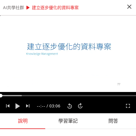
close
play_arrow
play_arrow
AI共學社群
AI共學社群
AI 先修班 - 資料科學家的 12 堂心法養成課
建立逐步優化的資料專案
AI 先修班 - 資料科學家的 12 堂心法養成
課
這是一個資料的時代，人人好像都需要會一點運用
資料的能力。本課程將透過 12 + X 堂課程，內容
將會談到資料科學的發展脈絡以及一個資料專案起
承轉合，陪著你逐步建構全面的資料分析心法。
people_alt
14
人訂閱
label
分析思考
實務經驗
實際應用
心法
程式設計
資料專案
--:--
/
03:06
資料科學
說明
學習筆記
問答
課程內容
(
60
)
問答
學習筆記
會員
(
14
)
課程介