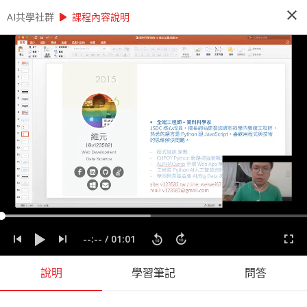
close
play_arrow
play_arrow
AI共學社群
AI共學社群
AI 先修班 - 資料科學家的 12 堂心法養成課
課程內容說明
AI 先修班 - 資料科學家的 12 堂心法養成
課
這是一個資料的時代，人人好像都需要會一點運用
資料的能力。本課程將透過 12 + X 堂課程，內容
將會談到資料科學的發展脈絡以及一個資料專案起
承轉合，陪著你逐步建構全面的資料分析心法。
people_alt
14
人訂閱
label
分析思考
實務經驗
實際應用
心法
程式設計
資料專案
--:--
/
01:01
資料科學
說明
學習筆記
問答
課程內容
(
60
)
問答
學習筆記
會員
(
14
)
課程介