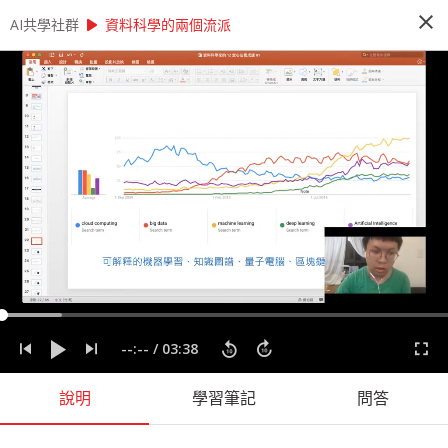
close
play_arrow
play_arrow
AI共學社群
AI共學社群
AI 先修班 - 資料科學家的 12 堂心法養成課
資料科學的兩個流派
AI 先修班 - 資料科學家的 12 堂心法養成
課
這是一個資料的時代，人人好像都需要會一點運用
資料的能力。本課程將透過 12 + X 堂課程，內容
將會談到資料科學的發展脈絡以及一個資料專案起
承轉合，陪著你逐步建構全面的資料分析心法。
people_alt
14
人訂閱
label
分析思考
實務經驗
實際應用
心法
程式設計
資料專案
--:--
/
03:38
資料科學
說明
學習筆記
問答
課程內容
(
60
)
問答
學習筆記
會員
(
14
)
課程介