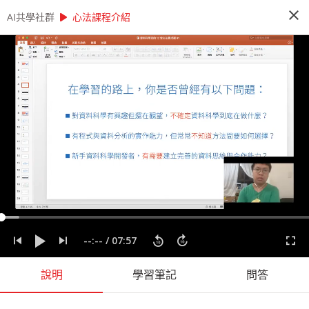
close
play_arrow
play_arrow
AI共學社群
AI共學社群
AI 先修班 - 資料科學家的 12 堂心法養成課
心法課程介紹
AI 先修班 - 資料科學家的 12 堂心法養成
課
這是一個資料的時代，人人好像都需要會一點運用
資料的能力。本課程將透過 12 + X 堂課程，內容
將會談到資料科學的發展脈絡以及一個資料專案起
承轉合，陪著你逐步建構全面的資料分析心法。
people_alt
14
人訂閱
label
分析思考
實務經驗
實際應用
心法
程式設計
資料專案
--:--
/
07:57
資料科學
說明
學習筆記
問答
課程內容
(
60
)
問答
學習筆記
會員
(
14
)
課程介