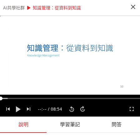
close
play_arrow
play_arrow
AI共學社群
AI共學社群
AI 先修班 - 資料科學家的 12 堂心法養成課
知識管理：從資料到知識
AI 先修班 - 資料科學家的 12 堂心法養成
課
這是一個資料的時代，人人好像都需要會一點運用
資料的能力。本課程將透過 12 + X 堂課程，內容
將會談到資料科學的發展脈絡以及一個資料專案起
承轉合，陪著你逐步建構全面的資料分析心法。
people_alt
14
人訂閱
label
分析思考
實務經驗
實際應用
心法
程式設計
資料專案
--:--
/
08:54
資料科學
說明
學習筆記
問答
課程內容
(
60
)
問答
學習筆記
會員
(
14
)
課程介