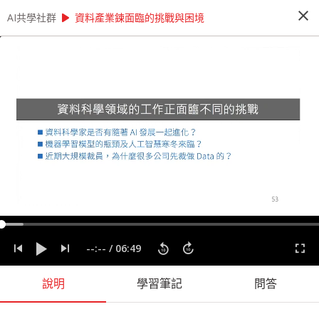
close
play_arrow
play_arrow
AI共學社群
AI共學社群
AI 先修班 - 資料科學家的 12 堂心法養成課
資料產業鍊面臨的挑戰與困境
AI 先修班 - 資料科學家的 12 堂心法養成
課
這是一個資料的時代，人人好像都需要會一點運用
資料的能力。本課程將透過 12 + X 堂課程，內容
將會談到資料科學的發展脈絡以及一個資料專案起
承轉合，陪著你逐步建構全面的資料分析心法。
people_alt
14
人訂閱
label
分析思考
實務經驗
實際應用
心法
程式設計
資料專案
--:--
/
06:49
資料科學
說明
學習筆記
問答
課程內容
(
60
)
問答
學習筆記
會員
(
14
)
課程介