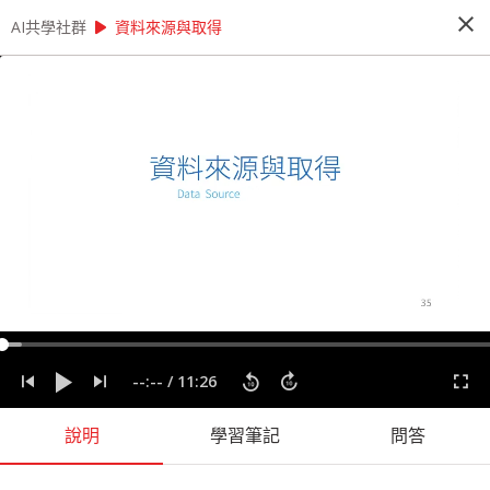
close
play_arrow
play_arrow
AI共學社群
AI共學社群
AI 先修班 - 資料科學家的 12 堂心法養成課
資料來源與取得
AI 先修班 - 資料科學家的 12 堂心法養成
課
這是一個資料的時代，人人好像都需要會一點運用
資料的能力。本課程將透過 12 + X 堂課程，內容
將會談到資料科學的發展脈絡以及一個資料專案起
承轉合，陪著你逐步建構全面的資料分析心法。
people_alt
14
人訂閱
label
分析思考
實務經驗
實際應用
心法
程式設計
資料專案
--:--
/
11:26
資料科學
說明
學習筆記
問答
課程內容
(
60
)
問答
學習筆記
會員
(
14
)
課程介