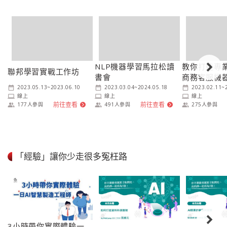
NLP機器學習馬拉松讀
教你打造專
聯邦學習實戰工作坊
書會
商務客服機
2023.05.13
~
2023.06.10
2023.03.04
~
2024.05.18
2023.02.11
~
date_range
date_range
date_range
線上
線上
線上
laptop
laptop
laptop
前往查看
前往查看
177
人參與
491
人參與
275
人參與
people_alt
people_alt
people_alt
arrow_forward_ios
arrow_forward_ios
「經驗」讓你少走很多冤枉路
3小時帶你實際體驗一