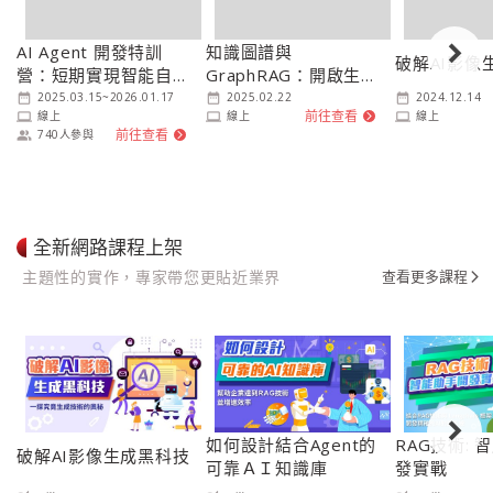
AI Agent 開發特訓
知識圖譜與
破解AI影像
營：短期實現智能自動
GraphRAG：開啟生成
化
式 AI 與金融分析新時
2025.03.15
~
2026.01.17
2025.02.22
2024.12.14
date_range
date_range
date_range
前往查看
線上
線上
線上
laptop
laptop
laptop
代！
arrow_forward_ios
前往查看
740
人參與
people_alt
arrow_forward_ios
全新網路課程上架
主題性的實作，專家帶您更貼近業界
查看更多課程
arrow_forward_ios
如何設計結合Agent的
RAG技術: 
破解AI影像生成黑科技
可靠ＡＩ知識庫
發實戰