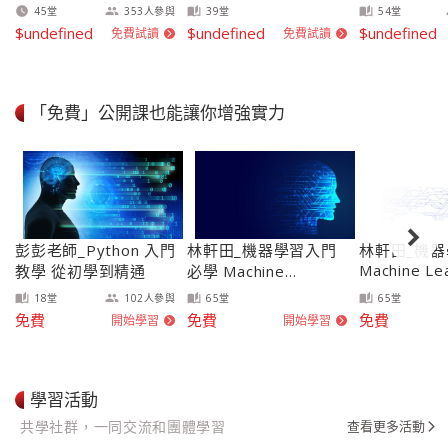
實戰
45
堂
353
人參與
39
堂
54
堂
watch_later
group
auto_stories
auto_stories
$undefined
$undefined
$undefined
免費試讀
免費試讀
arrow_forward_ios
arrow_forward_ios
「免費」公開課也能讓你增強實力
彭彭老師_Python 入門
林軒田_機器學習入門
林軒田_機
Machine Le
教學 從初學到精通
必學 Machine
Techniques
Learning Foundations
18
堂
102
人參與
65
堂
65
堂
auto_stories
group
auto_stories
auto_stories
免費
免費
免費
開始學習
開始學習
arrow_forward_ios
arrow_forward_ios
學習活動
共學社群，一同交流和團體學習
查看更多活動
arrow_forward_ios