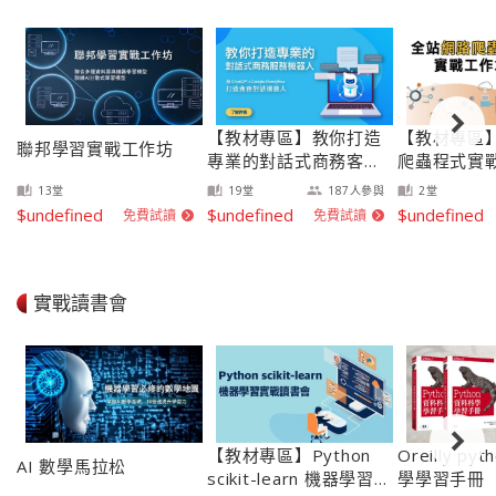
【教材專區】教你打造
【教材專區
聯邦學習實戰工作坊
專業的對話式商務客服
爬蟲程式實
機器人
13
堂
19
堂
187
人參與
2
堂
auto_stories
auto_stories
group
auto_stories
$undefined
$undefined
$undefined
免費試讀
免費試讀
arrow_forward_ios
arrow_forward_ios
實戰讀書會
【教材專區】Python
Oreilly py
AI 數學馬拉松
scikit-learn 機器學習
學學習手冊