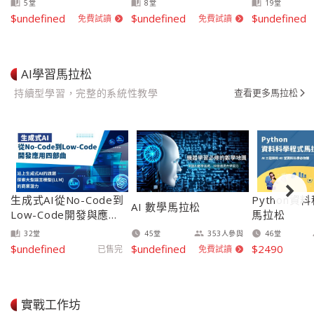
5
堂
8
堂
19
堂
auto_stories
auto_stories
auto_stories
$undefined
$undefined
$undefined
免費試讀
免費試讀
arrow_forward_ios
arrow_forward_ios
AI學習馬拉松
持續型學習，完整的系統性教學
查看更多馬拉松
arrow_forward_ios
生成式AI從No-Code到
Python資
AI 數學馬拉松
Low-Code開發與應用
馬拉松
四部曲
32
堂
45
堂
353
人參與
46
堂
auto_stories
watch_later
group
watch_later
$undefined
$undefined
$2490
已售完
免費試讀
arrow_forward_ios
實戰工作坊