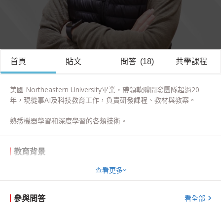
首頁
貼文
問答
(
18
)
共學課程
美國 Northeastern University畢業，帶領軟體開發團隊超過20
年，現從事AI及科技教育工作，負責研發課程、教材與教案。

熟悉機器學習和深度學習的各類技術。
教育背景
Northeastern University Information Systems 碩士
查看更多
參與問答
看全部
獲獎紀錄
帶領團隊開發並推廣台灣最受歡迎的機器學習平台 T-Brain