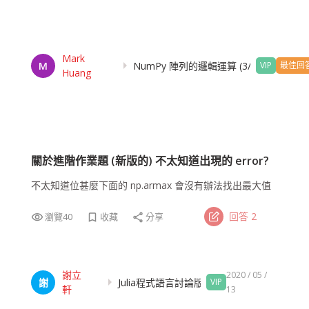
使用 Python 及 R 之文字探勘及語意分析技術，分析客服系統案件及
客戶行為，以改進服務品質及客戶滿意度。
Mark
經歷
arrow_right
M
NumPy 陣列的邏輯運算 (3/19更新)
VIP
最佳回
Huang
遠傳電信資訊科技部副理
專業領域
人工智慧
關於進階作業題 (新版的) 不太知道出現的 error?
機器學習
不太知道位甚麼下面的 np.armax 會沒有辦法找出最大值
回答
2
瀏覽
40
收藏
分享
visibility
bookmark_border
share
謝立
2020 / 05 /
arrow_right
謝
Julia程式語言討論版
VIP
軒
13