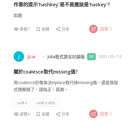
作業的提示'hashkey'是不是應該是'haskey'?
如題
回答
1
瀏覽
7
收藏
分享
visibility
bookmark_border
share
arrow_right
J
JJLai
Julia程式語言討論版
VIP
2020 / 05 / 12
關於coalesce取代missing值?
用coalesce好像無法inplace取代掉missing值，還是我程
式理解錯了，請指正，感謝。
cvdl-2
cvdl-2-d20
回答
1
瀏覽
4
收藏
分享
visibility
bookmark_border
share