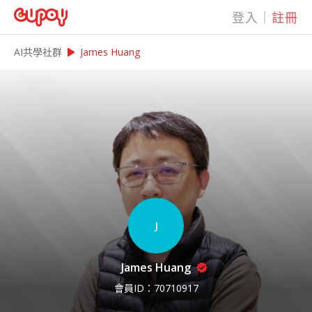
登入
｜
註冊
play_arrow
AI共學社群
James Huang
J
James Huang
會員ID：
70710917