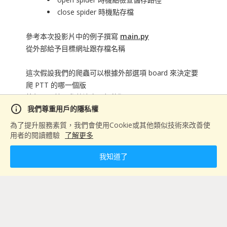
close spider 時機點存檔
參考本次投影片中的例子撰寫
main.py
從外部給予目標網址跟存檔名稱
這次假設我們的爬蟲可以根據外部選項 board 來決定要
爬 PTT 的哪一個版
外部可以給予參數決定目標的版 (e.g. Gossiping, NBA,
info
我們尊重用戶的隱私權
…)
爬蟲內部處理文章列表與內容
為了提升服務素質，我們會使用Cookie或其他類似技術來改善使
透過 Item Pipeline 將結果存成 JSON
用者的閱讀體驗
了解更多
我知道了
請點擊下方檢視範例參考 Data 專案資料夾，作業請提
交產出的 py 檔案至 github 後，回到官網提交 github 作
業連結。
範例檔案(
1
)