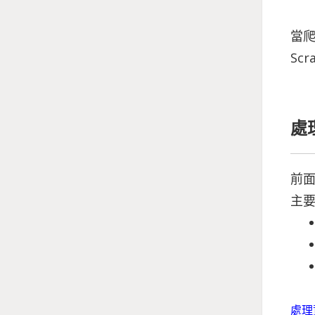
當爬
Sc
處
前面
主
處理