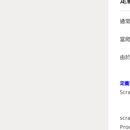
定
通
當
由於
定義
Sc
sc
Pr