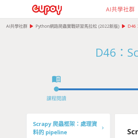
AI共學社群
play_arrow
play_arrow
AI共學社群
Python網路爬蟲實戰研習馬拉松 (2022新版)
D46
D46：S
menu_book
課程閱讀
Scrapy 爬蟲框架：處理資
Sc
料的 pipeline