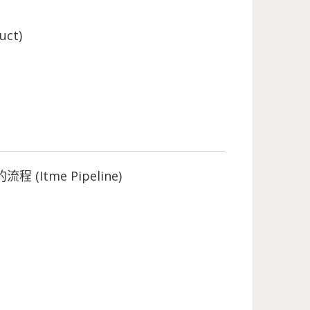
ct)
Itme Pipeline)