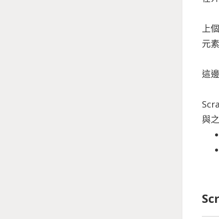
上
元
這邊
Scr
與之
S