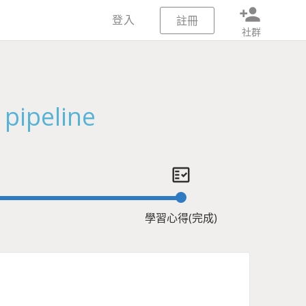
person_add
登入
註冊
社群
peline
fact_check
學習心得(完成)