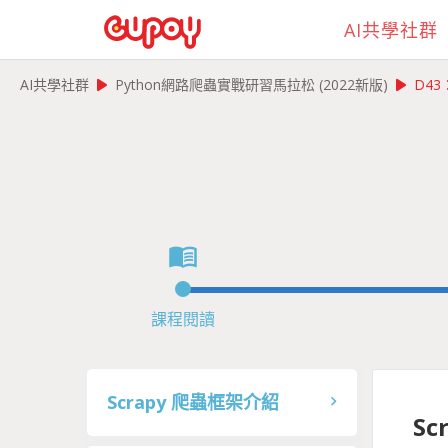
AI共學社群
play_arrow
play_arrow
AI共學社群
Python網路爬蟲實戰研習馬拉松 (2022新版)
D43
menu_book
課程閱讀
Scrapy 爬蟲框架介紹
S