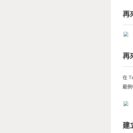
再來
再
在 Te
範例
建