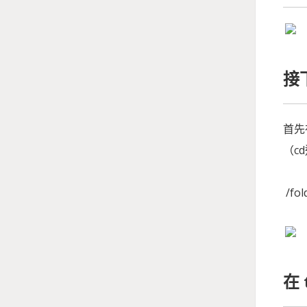
接
首先在
（c
/fo
在 