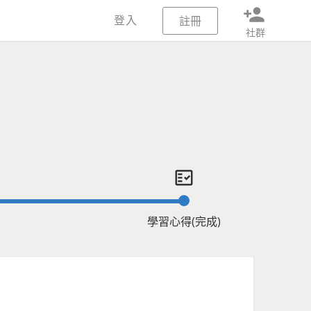
person_add
登入
註冊
社群
fact_check
學習心得(完成)