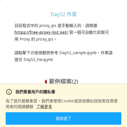
Day52 作業
目前程式中的 proxy_ips 是手動輸入的，請根據
https://free-proxy-list.net/
寫一個可自動化抓取可
用 Proxy 的 proxy_ips。
請點擊下方檢視範例參考 Day52_sample.ipynb，作業請
提交 Day52_hw.ipynb
範例檔案(
2
)
info
visibility
download
Day52_hw.ipynb
1KB
我們尊重用戶的隱私權
visibility
download
Day52_sample.ipynb
3KB
為了提升服務素質，我們會使用Cookie或其他類似技術來改善使
打包下載
用者的閱讀體驗
了解更多
我知道了