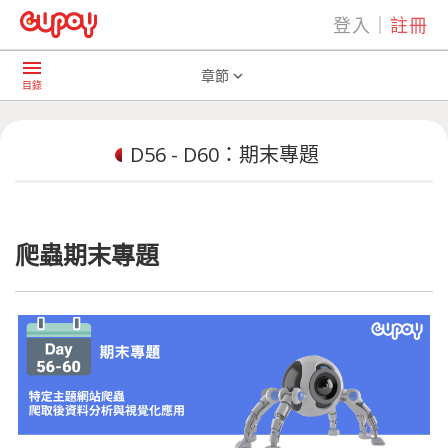
登入
｜
註冊
play_arrow
AI共學社群
D56 - D60：期末專題
menu
章節
expand_more
目錄
D56 - D60：期末專題
爬蟲期末專題