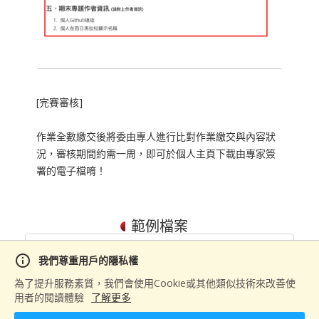
[完賽審核]
作業全數繳交後將委由專人進行比對作業繳交與內容狀
況，審核期間約需一周，即可於個人主頁下載由專家簽
署的電子檔唷！
範例檔案
info
我們尊重用戶的隱私權
Oops, 沒有任何作業程式碼。
為了提升服務素質，我們會使用Cookie或其他類似技術來改善使
用者的閱讀體驗
了解更多