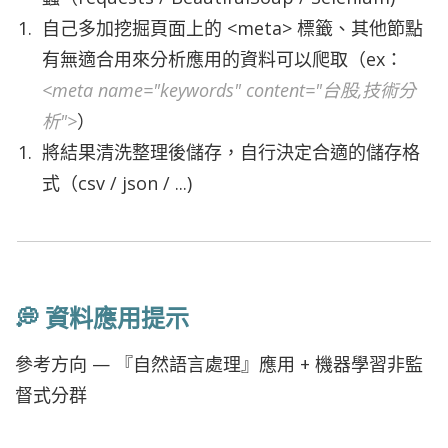
自己多加挖掘頁面上的 <meta> 標籤、其他節點
有無適合用來分析應用的資料可以爬取（ex：
<meta name="keywords" content="台股,技術分
析">
）
將結果清洗整理後儲存，自行決定合適的儲存格
式（csv / json / ...)
💭 資料應用提示
參考方向 — 『自然語言處理』應用 + 機器學習非監
督式分群