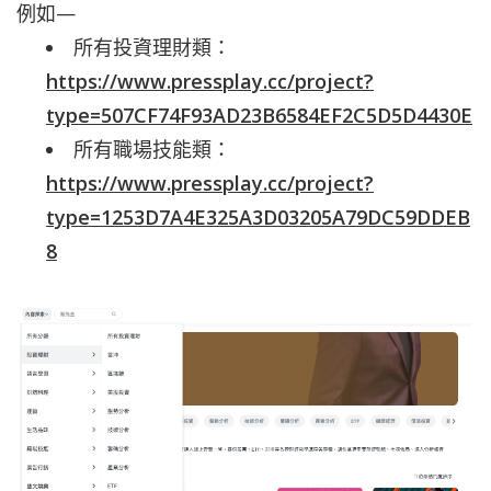
例如—
所有投資理財類：
https://www.pressplay.cc/project?
type=507CF74F93AD23B6584EF2C5D5D4430E
所有職場技能類：
https://www.pressplay.cc/project?
type=1253D7A4E325A3D03205A79DC59DDEB
8