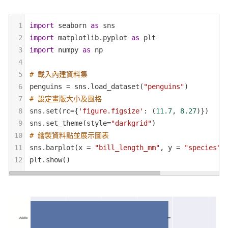
1
import
seaborn
as
sns
2
import
matplotlib
.
pyplot
as
plt
3
import
numpy
as
np
4
5
# 載入內建資料集
6
penguins
=
sns
.
load_dataset
(
"penguins"
)
7
# 設定畫版大小及風格
8
sns
.
set
(
rc
=
{
'figure.figsize'
: (
11.7
, 
8.27
)})
9
sns
.
set_theme
(
style
=
"darkgrid"
)
10
# 繪製資料點並展示圖表
11
sns
.
barplot
(
x
=
"bill_length_mm"
, 
y
=
"species"
,
12
plt
.
show
()