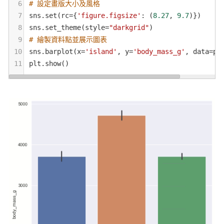
6
# 設定畫版大小及風格
7
sns
.
set
(
rc
=
{
'figure.figsize'
: (
8.27
, 
9.7
)})
8
sns
.
set_theme
(
style
=
"darkgrid"
)
9
# 繪製資料點並展示圖表
10
sns
.
barplot
(
x
=
'island'
, 
y
=
'body_mass_g'
, 
data
=
pe
11
plt
.
show
()