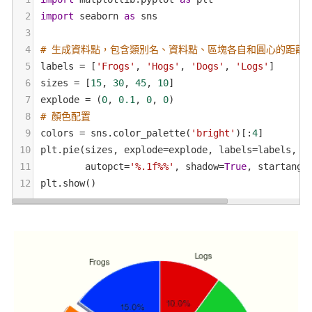
2
import
seaborn
as
sns
3
4
# 生成資料點，包含類別名、資料點、區塊各自和圓心的距離
5
labels
=
 [
'Frogs'
, 
'Hogs'
, 
'Dogs'
, 
'Logs'
]
6
sizes
=
 [
15
, 
30
, 
45
, 
10
]
7
explode
=
 (
0
, 
0.1
, 
0
, 
0
)
8
# 顏色配置
9
colors
=
sns
.
color_palette
(
'bright'
)[:
4
]
10
plt
.
pie
(
sizes
, 
explode
=
explode
, 
labels
=
labels
, 
c
11
autopct
=
'%.1f%%'
, 
shadow
=
True
, 
startangl
12
plt
.
show
()