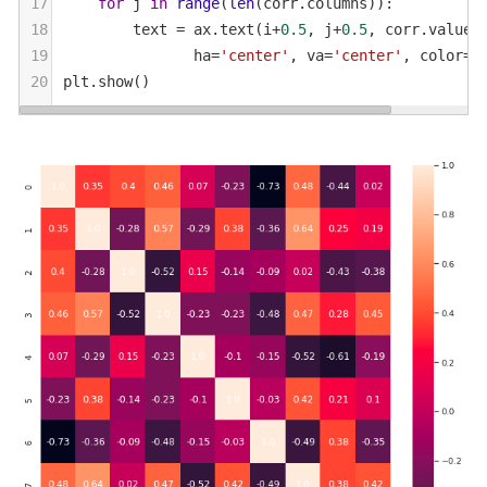
17
for
j
in
range
(
len
(
corr
.
columns
)):
18
text
=
ax
.
text
(
i
+
0.5
, 
j
+
0.5
, 
corr
.
values
19
ha
=
'center'
, 
va
=
'center'
, 
color
=
'
20
plt
.
show
()