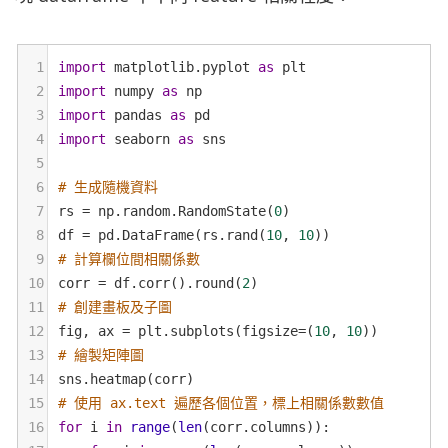
1
import
matplotlib
.
pyplot
as
plt
2
import
numpy
as
np
3
import
pandas
as
pd
4
import
seaborn
as
sns
5
6
# 生成隨機資料
7
rs
=
np
.
random
.
RandomState
(
0
)
8
df
=
pd
.
DataFrame
(
rs
.
rand
(
10
, 
10
))
9
# 計算欄位間相關係數
10
corr
=
df
.
corr
().
round
(
2
)
11
# 創建畫板及子圖
12
fig
, 
ax
=
plt
.
subplots
(
figsize
=
(
10
, 
10
))
13
# 繪製矩陣圖
14
sns
.
heatmap
(
corr
)
15
# 使用 ax.text 遍歷各個位置，標上相關係數數值
16
for
i
in
range
(
len
(
corr
.
columns
)):