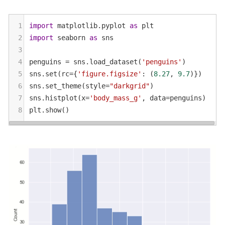
1
import
matplotlib
.
pyplot
as
plt
2
import
seaborn
as
sns
3
4
penguins
=
sns
.
load_dataset
(
'penguins'
)
5
sns
.
set
(
rc
=
{
'figure.figsize'
: (
8.27
, 
9.7
)})
6
sns
.
set_theme
(
style
=
"darkgrid"
)
7
sns
.
histplot
(
x
=
'body_mass_g'
, 
data
=
penguins
)
8
plt
.
show
()