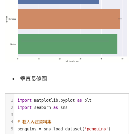
垂直長條圖
1
import
matplotlib
.
pyplot
as
plt
2
import
seaborn
as
sns
3
4
# 載入內建資料集
5
penguins
=
sns
.
load_dataset
(
'penguins'
)