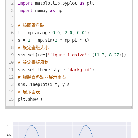
2
import
matplotlib
.
pyplot
as
plt
3
import
numpy
as
np
4
5
# 繪圖資料點
6
t
=
np
.
arange
(
0.0
, 
2.0
, 
0.01
)
7
s
=
1
+
np
.
sin
(
2
*
np
.
pi
*
t
)
8
# 設定畫版大小
9
sns
.
set
(
rc
=
{
'figure.figsize'
: (
11.7
, 
8.27
)})
10
# 設定畫板風格
11
sns
.
set_theme
(
style
=
"darkgrid"
)
12
# 繪製資料點並展示圖表
13
sns
.
lineplot
(
x
=
t
, 
y
=
s
)
14
# 展示圖表
15
plt
.
show
()