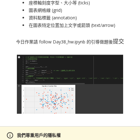
座標軸刻度字型、大小等 (ticks)
圖表網格線 (grid)
資料點標籤 (annotation)
在圖表特定位置加上文字或箭頭 (text/arrow)
提交
今日作業請 follow Day38_hw.ipynb 的引導做題後
info
我們尊重用戶的隱私權
範例檔案(
1
)