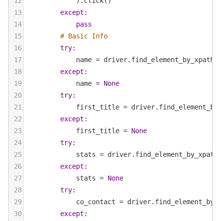
12
            ).
click
()
13
except
:
14
pass
15
# Basic Info
16
try
:
17
name
=
driver
.
find_element_by_xpath
(
18
except
:
19
name
=
None
20
try
:
21
first_title
=
driver
.
find_element_by
22
except
:
23
first_title
=
None
24
try
:
25
stats
=
driver
.
find_element_by_xpath
26
except
:
27
stats
=
None
28
try
:
29
co_contact
=
driver
.
find_element_by_
30
except
: