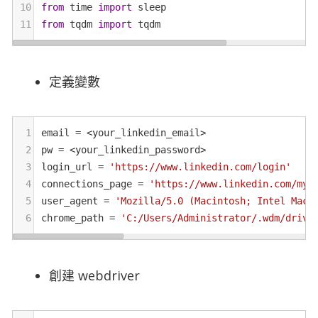
10
from
time
import
sleep
11
from
tqdm
import
tqdm
定義變數
1
email
=
<
your_linkedin_email
>
2
pw
=
<
your_linkedin_password
>
3
login_url
=
'https://www.linkedin.com/login'
4
connections_page
=
'https://www.linkedin.com/myn
5
user_agent
=
'Mozilla/5.0 (Macintosh; Intel Mac 
6
chrome_path
=
'C:/Users/Administrator/.wdm/drive
創建 webdriver