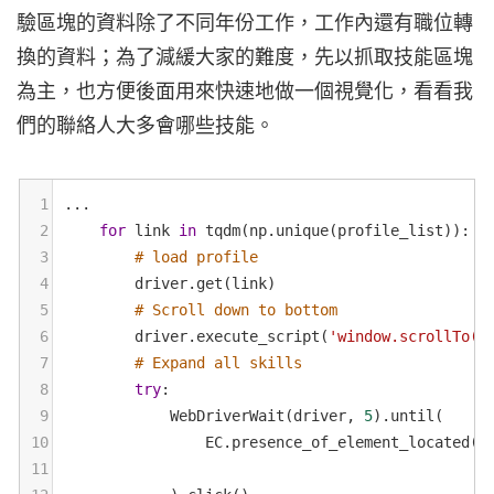
驗區塊的資料除了不同年份工作，工作內還有職位轉
換的資料；為了減緩大家的難度，先以抓取技能區塊
為主，也方便後面用來快速地做一個視覺化，看看我
們的聯絡人大多會哪些技能。
1
...
2
for
link
in
tqdm
(
np
.
unique
(
profile_list
)):
3
# load profile
4
driver
.
get
(
link
)
5
# Scroll down to bottom
6
driver
.
execute_script
(
'window.scrollTo(0
7
# Expand all skills
8
try
:
9
WebDriverWait
(
driver
, 
5
).
until
(
10
EC
.
presence_of_element_located
((
11