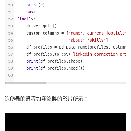
50
print
(
e
)
51
pass
52
finally
:
53
driver
.
quit
()
54
custom_columns
=
 [
'name'
,
'current_jobtitle'
,
55
'about'
,
'skills'
]
56
df_profiles
=
pd
.
DataFrame
(
profiles
, 
columns
57
df_profiles
.
to_csv
(
'linkedin_connection_prof
58
print
(
df_profiles
.
shape
)
59
print
(
df_profiles
.
head
())
60
跑爬蟲的過程如我錄製的影片所示：