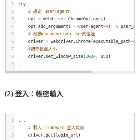
1
try
:
2
# 設定 user-agent
3
opt
=
webdriver
.
ChromeOptions
()
4
opt
.
add_argument
(
'--user-agent=%s'
%
user_ag
5
# 啟動chromedriver.exe的位址
6
driver
=
webdriver
.
Chrome
(
executable_path
=
ch
7
#調整視窗大小
8
driver
.
set_window_size
(
1024
, 
850
)
9
...
(2) 登入：帳密輸入
1
...
2
# 載入 Linkedin 登入頁面
3
driver
.
get
(
login_url
)