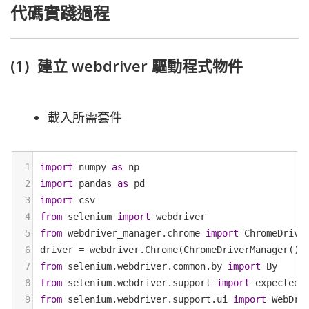
代碼實踐過程
(1) 建立 webdriver 驅動程式物件
載入所需套件
1
import
numpy
as
np
2
import
pandas
as
pd
3
import
csv
4
from
selenium
import
webdriver
5
from
webdriver_manager
.
chrome
import
ChromeDrive
6
driver
=
webdriver
.
Chrome
(
ChromeDriverManager
().
7
from
selenium
.
webdriver
.
common
.
by
import
By
8
from
selenium
.
webdriver
.
support
import
expected_
9
from
selenium
.
webdriver
.
support
.
ui
import
WebDri