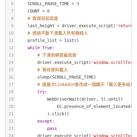
6
SCROLL_PAUSE_TIME
=
3
7
COUNT
=
0
8
# 取得目前高度
9
last_height
=
driver
.
execute_script
(
'return 
10
# 透過不斷下滑載入所有聯絡人
11
profile_list
=
list
()
12
while
True
:
13
# 下滑到網頁最底部
14
driver
.
execute_script
(
'window.scrollTo(0
15
# 等待資料載入
16
sleep
(
SCROLL_PAUSE_TIME
)
17
# 過幾次Linkedin會改成一個顯示「載入更多
18
try
:
19
WebDriverWait
(
driver
, 
5
).
until
(
20
EC
.
presence_of_element_located
((
21
            ).
click
()
22
except
:
23
pass
24
driver
.
execute_script
(
'window.scrollTo(0