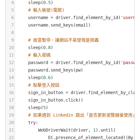
4
sleep
(
0.5
)
5
# 輸入帳號(電郵)
6
username
=
driver
.
find_element_by_id
(
'userna
7
username
.
send_keys
(
email
)
8
9
# 故意暫停，讓網站不易發現是爬蟲
10
sleep
(
0.8
)
11
# 輸入密碼
12
password
=
driver
.
find_element_by_id
(
'passwo
13
password
.
send_keys
(
pw
)
14
sleep
(
0.6
)
15
# 點擊登入按鈕
16
sign_in_button
=
driver
.
find_element_by_clas
17
sign_in_button
.
click
()
18
sleep
(
5
)
19
# 如果遇到 Linkedin 跳出「是否更新瀏覽器後使用
20
try
:
21
WebDriverWait
(
driver
, 
1
).
until
(
22
EC
.
presence_of_element_located
((
By
.
X