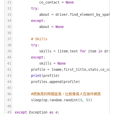
31
co_contact
=
None
32
try
:
33
about
=
driver
.
find_element_by_xpath
34
except
:
35
about
=
None
36
37
# Skills
38
try
:
39
skills
=
 [
item
.
text
for
item
in
driv
40
except
:
41
skills
=
None
42
profile
=
 [
name
,
first_title
,
stats
,
co_con
43
print
(
profile
)
44
profiles
.
append
(
profile
)
45
46
#把換頁的時間延長，比較像真人在操作網頁
47
sleep
(
np
.
random
.
randint
(
3
, 
5
))
48
49
except
Exception
as
e
: