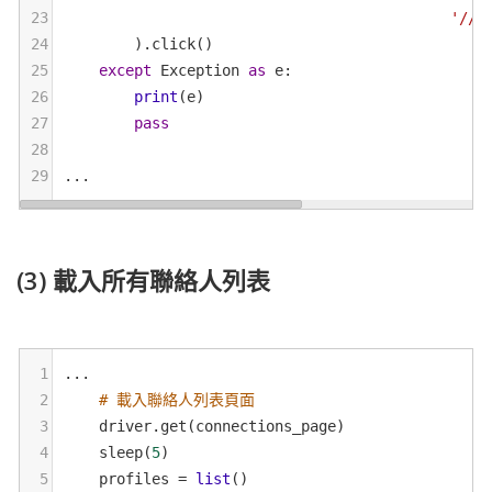
23
'//a
24
        ).
click
()
25
except
Exception
as
e
:
26
print
(
e
)
27
pass
28
29
...
(3) 載入所有聯絡人列表
1
...
2
# 載入聯絡人列表頁面
3
driver
.
get
(
connections_page
)
4
sleep
(
5
)
5
profiles
=
list
()