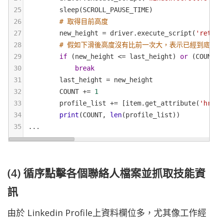
25
sleep
(
SCROLL_PAUSE_TIME
)
26
# 取得目前高度
27
new_height
=
driver
.
execute_script
(
'retu
28
# 假如下滑後高度沒有比前一次大，表示已經到底部
29
if
 (
new_height
<=
last_height
) 
or
 (
COUNT
30
break
31
last_height
=
new_height
32
COUNT
+=
1
33
profile_list
+=
 [
item
.
get_attribute
(
'hre
34
print
(
COUNT
, 
len
(
profile_list
))
35
...
(4) 循序點擊各個聯絡人檔案並抓取技能資
訊
由於 Linkedin Profile上資料欄位多，尤其像工作經