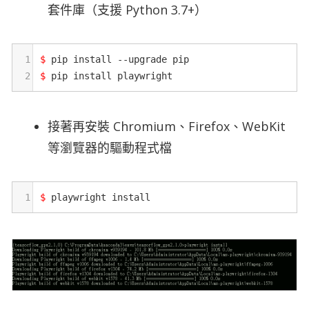
套件庫（支援 Python 3.7+）
1
$
pip
install
--
upgrade
pip
2
$
pip
install
playwright
接著再安裝 Chromium、Firefox、WebKit
等瀏覽器的驅動程式檔
1
$
playwright
install