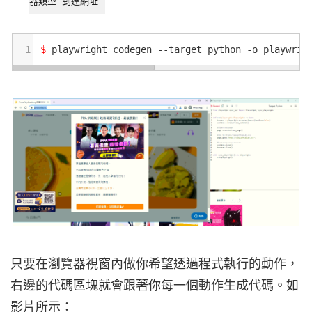
器類型 到達網址
1
$
playwright
codegen
--
target
python
-
o
playwrig
只要在瀏覽器視窗內做你希望透過程式執行的動作，
右邊的代碼區塊就會跟著你每一個動作生成代碼。如
影片所示：