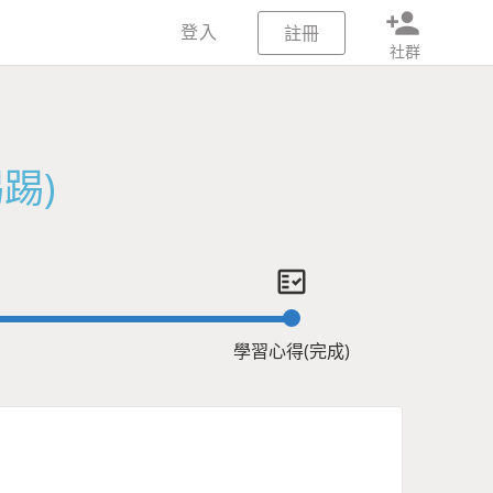
person_add
登入
註冊
社群
踢)
fact_check
學習心得(完成)