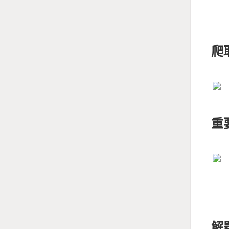
爬
重
解