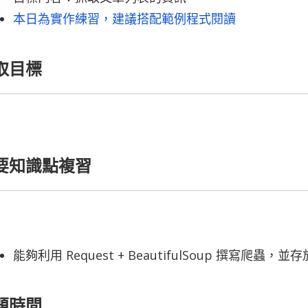
本日為實作練習，建議搭配範例程式閱讀
取目標
要知識點複習
能夠利用 Request + BeautifulSoup 撰寫爬蟲
題時間