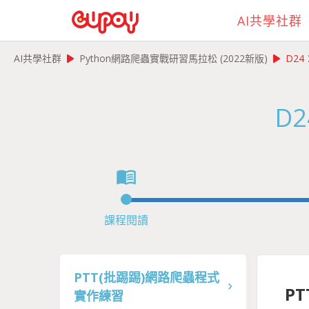
AI共學社群
play_arrow
play_arrow
AI共學社群
Python網路爬蟲實戰研習馬拉松 (2022新版)
D2
D
menu_book
課程閱讀
PTT(批踢踢)網路爬蟲程式
P
實作練習