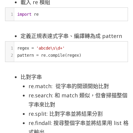
載入 re 模組
1
import
re
定義正規表達式字串、編譯轉為成 pattern
1
regex
=
'abcde\s\d+'
2
pattern
=
re
.
compile
(
regex
)
比對字串
re.match: 從字串的開頭開始比對
re.search: 和 match 類似，但會掃描整個
字串來比對
re.split: 比對字串並將結果分割
re.findall: 搜尋整個字串並將結果用 list 格
式輸出