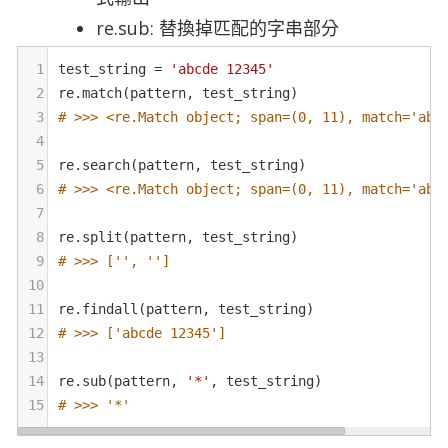
re.sub: 替換掉匹配的字串部分
1
test_string
=
'abcde 12345'
2
re
.
match
(
pattern
, 
test_string
) 
3
# >>> <re.Match object; span=(0, 11), match='abc
4
5
re
.
search
(
pattern
, 
test_string
)
6
# >>> <re.Match object; span=(0, 11), match='abc
7
8
re
.
split
(
pattern
, 
test_string
)
9
# >>> ['', '']
10
11
re
.
findall
(
pattern
, 
test_string
)
12
# >>> ['abcde 12345']
13
14
re
.
sub
(
pattern
, 
'*'
, 
test_string
)
15
# >>> '*'