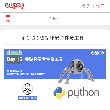
登入
｜
註冊
play_arrow
AI共學社群
D15：盤點爬蟲套件及工具
menu
章節
expand_more
目錄
D15：盤點爬蟲套件及工具