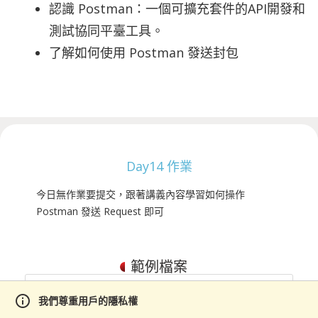
認識 Postman：一個可擴充套件的API開發和
測試協同平臺工具。
了解如何使用 Postman 發送封包
Day14 作業
今日無作業要提交，跟著講義內容學習如何操作
Postman 發送 Request 即可
範例檔案
info
我們尊重用戶的隱私權
Oops, 沒有任何作業程式碼。