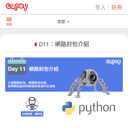
登入
｜
註冊
play_arrow
AI共學社群
D11：網路封包介紹
menu
章節
expand_more
目錄
D11：網路封包介紹