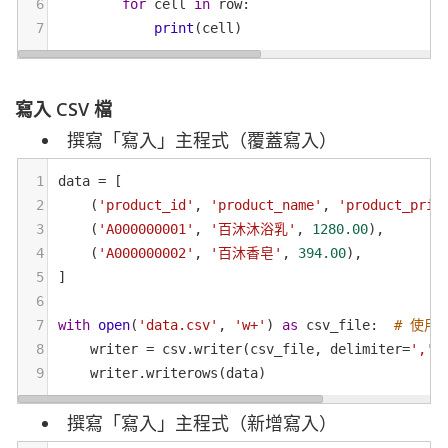
6
for
cell
in
row
:
7
print
(
cell
)
寫入 CSV 檔
撰寫「寫入」主程式（覆蓋寫入）
1
data
=
 [
2
    (
'product_id'
, 
'product_name'
, 
'product_pric
3
    (
'A000000001'
, 
'百沐沐浴乳'
, 
1280.00
),
4
    (
'A000000002'
, 
'百沐香皂'
, 
394.00
),
5
]
6
7
with
open
(
'data.csv'
, 
'w+'
) 
as
csv_file
:  
# 使用
8
writer
=
csv
.
writer
(
csv_file
, 
delimiter
=
','
)
9
writer
.
writerows
(
data
)  
撰寫「寫入」主程式（新增寫入）