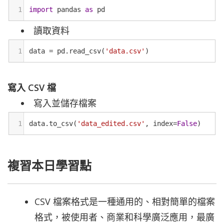
1
import
pandas
as
pd
讀取資料
1
data
=
pd
.
read_csv
(
'data.csv'
)
寫入 CSV 檔
寫入並儲存檔案
1
data
.
to_csv
(
'data_edited.csv'
, 
index
=
False
)
複習本日學習點
CSV 檔案格式是一種通用的、相對簡單的檔案
格式，被使用者、商業和科學廣泛應用，最廣