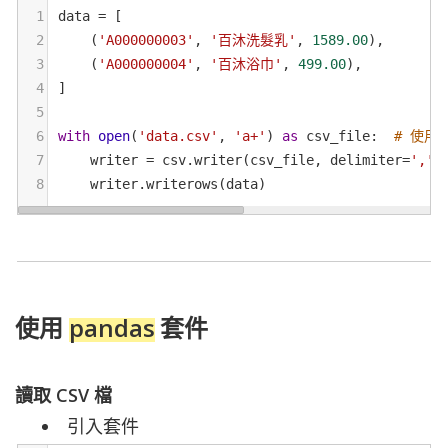
1
data
=
 [
2
    (
'A000000003'
, 
'百沐洗髮乳'
, 
1589.00
),
3
    (
'A000000004'
, 
'百沐浴巾'
, 
499.00
),
4
]
5
6
with
open
(
'data.csv'
, 
'a+'
) 
as
csv_file
:  
# 使用
7
writer
=
csv
.
writer
(
csv_file
, 
delimiter
=
','
)
8
writer
.
writerows
(
data
)
使用
pandas
套件
讀取 CSV 檔
引入套件