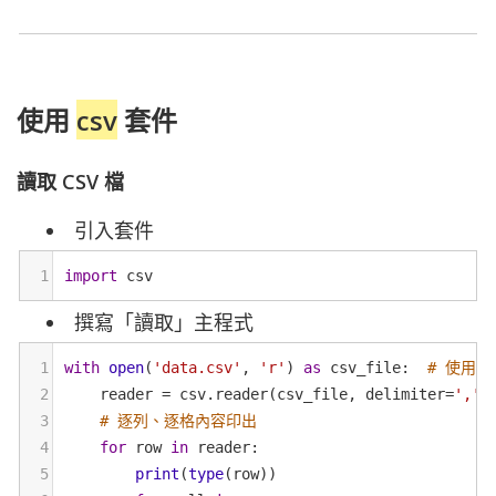
使用
csv
套件
讀取 CSV 檔
引入套件
1
import
csv
撰寫「讀取」主程式
1
with
open
(
'data.csv'
, 
'r'
) 
as
csv_file
:  
# 使用 
2
reader
=
csv
.
reader
(
csv_file
, 
delimiter
=
','
)
3
# 逐列、逐格內容印出
4
for
row
in
reader
:
5
print
(
type
(
row
))