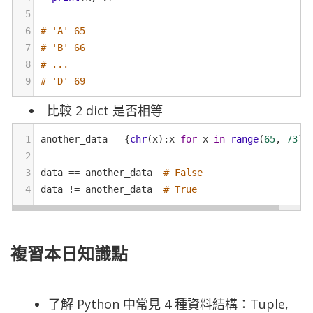
5
6
# 'A' 65
7
# 'B' 66
8
# ...
9
# 'D' 69
比較 2 dict 是否相等
1
another_data
=
 {
chr
(
x
):
x
for
x
in
range
(
65
, 
73
)}
2
3
data
==
another_data
# False
4
data
!=
another_data
# True
複習本日知識點
了解 Python 中常見 4 種資料結構：Tuple,