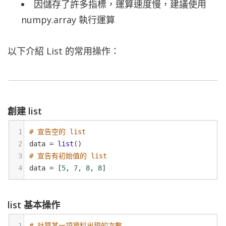
因儲存了許多指標，運算速度慢，建議使用
numpy.array 執行運算
以下介紹 List 的常用操作：
創建 list
1
# 宣告空的 list
2
data
=
list
()
3
# 宣告有初始值的 list
4
data
=
 [
5
, 
7
, 
8
, 
8
]
list 基本操作
1
# 計算某一項資料出現的次數