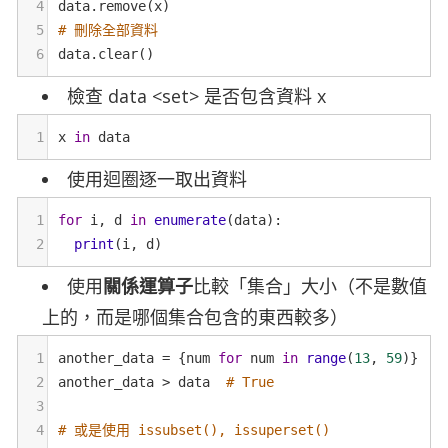
4
data
.
remove
(
x
)
5
# 刪除全部資料
6
data
.
clear
()
檢查 data <set> 是否包含資料 x
1
x
in
data
使用迴圈逐一取出資料
1
for
i
, 
d
in
enumerate
(
data
):
2
print
(
i
, 
d
)
使用
關係運算子
比較「集合」大小（不是數值
上的，而是哪個集合包含的東西較多）
1
another_data
=
 {
num
for
num
in
range
(
13
, 
59
)}
2
another_data
>
data
# True
3
4
# 或是使用 issubset(), issuperset()