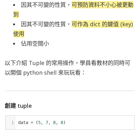
因其不可變的性質，
可預防資料不小心被更動
到
因其不可變的性質，
可作為 dict 的鍵值 (key)
使用
佔用空間小
以下介紹 Tuple 的常用操作，學員看教材的同時可
以開個 python shell 來玩玩看：
創建 tuple
1
data
=
 (
5
, 
7
, 
8
, 
8
)