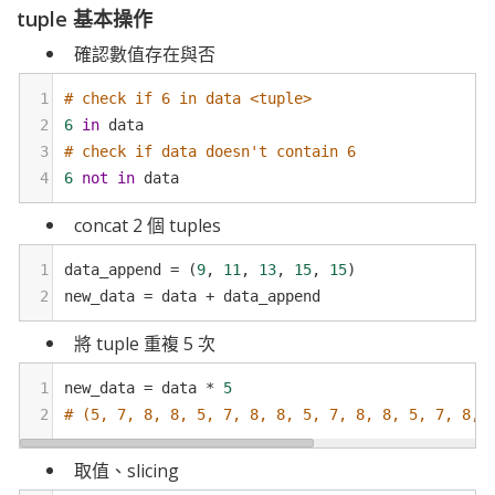
tuple 基本操作
確認數值存在與否
1
# check if 6 in data <tuple>
2
6
in
data
3
# check if data doesn't contain 6
4
6
not
in
data
concat 2 個 tuples
1
data_append
=
 (
9
, 
11
, 
13
, 
15
, 
15
)
2
new_data
=
data
+
data_append
將 tuple 重複 5 次
1
new_data
=
data
*
5
2
# (5, 7, 8, 8, 5, 7, 8, 8, 5, 7, 8, 8, 5, 7, 8, 
取值、slicing