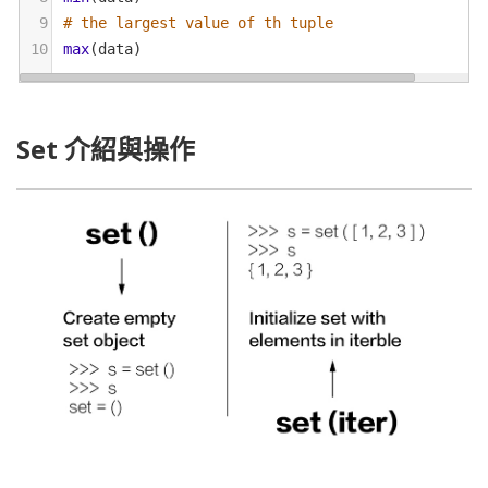
9
# the largest value of th tuple
10
max
(
data
)
Set 介紹與操作