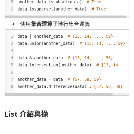
5
another_data
.
issubset
(
data
)  
# True
6
data
.
issuperset
(
another_data
)  
# True
使用
集合運算子
進行集合運算
1
data
|
another_data
# {13, 14, ..., 59}
2
data
.
union
(
another_data
)  
# {13, 14, ..., 59}
3
4
data
&
another_data
# {13, 14, ..., 56}
5
data
.
intersection
(
another_data
)  
# {13, 14, ...,
6
7
another_data
-
data
# {57, 58, 59}
8
another_data
.
difference
(
data
) 
# {57, 58, 59}
List 介紹與操