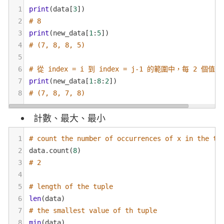
1
print
(
data
[
3
])
2
# 8
3
print
(
new_data
[
1
:
5
])
4
# (7, 8, 8, 5)
5
6
# 從 index = i 到 index = j-1 的範圍中，每 2 個值
7
print
(
new_data
[
1
:
8
:
2
])
8
# (7, 8, 7, 8)
計數、最大、最小
1
# count the number of occurrences of x in the tu
2
data
.
count
(
8
)
3
# 2
4
5
# length of the tuple
6
len
(
data
)
7
# the smallest value of th tuple
8
min
(
data
)