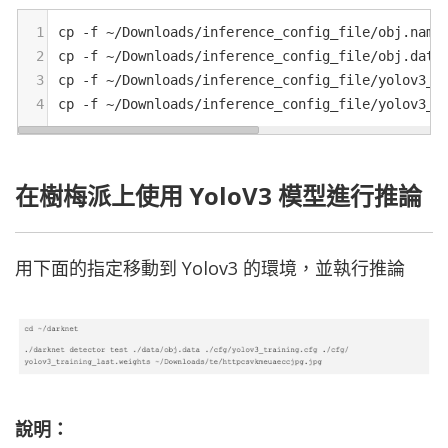
1
cp
-
f
~/
Downloads
/
inference_config_file
/
obj
.
name
2
cp
-
f
~/
Downloads
/
inference_config_file
/
obj
.
data
3
cp
-
f
~/
Downloads
/
inference_config_file
/
yolov3_t
4
cp
-
f
~/
Downloads
/
inference_config_file
/
yolov3_t
在樹梅派上使用 YoloV3 模型進行推論
用下面的指定移動到 Yolov3 的環境，並執行推論
說明：