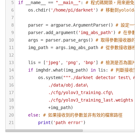
5
if
__name__
==
"__main__"
: 
# 程式碼開頭，用來避免
6
os
.
chdir
(
'/home/pi/darknet'
) 
# 移動到yolo(da
7
8
parser
=
argparse
.
ArgumentParser
() 
# 設定一個
9
parser
.
add_argument
(
'img_abs_path'
) 
# 在參數接
10
args
=
parser
.
parse_args
() 
# 取得參數接收器的
11
img_path
=
args
.
img_abs_path
# 從參數接收器裡
12
13
lis
=
 [
'jpeg'
, 
'png'
, 
'bnp'
] 
# 檢測是否為圖片
14
if
imghdr
.
what
(
img_path
) 
in
lis
: 
# 判斷接收到
15
os
.
system
(
"""./darknet detector test\ 
16
            ./data/obj.data\
17
            ./cfg/yolov3_training.cfg\
18
            ./cfg/yolov3_training_last.weights "
19
+
img_path
) 
20
else
: 
# 如果接收到的參數並非有效的檔案路徑
21
print
(
'path error'
)