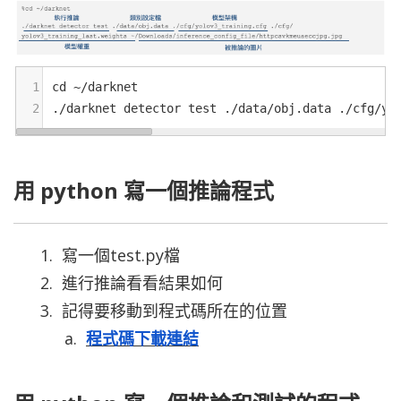
1
cd
~/
darknet
2
.
/
darknet
detector
test
 .
/
data
/
obj
.
data
 .
/
cfg
/
yo
用 python 寫一個推論程式
寫一個test.py檔
進行推論看看結果如何
記得要移動到程式碼所在的位置
程式碼下載連結