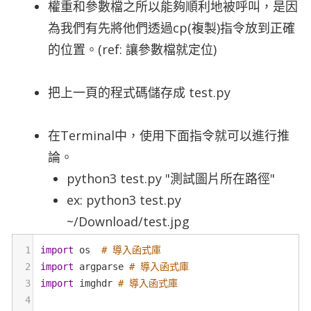
權重和參數檔之所以能夠順利地被呼叫，是因
為我們有先將他們透過cp(複製)指令放到正確
的位置。(ref: 讓參數檔就定位)
把上一頁的程式碼儲存成 test.py
在Terminal中，使用下面指令就可以進行推
論。
python3 test.py "測試圖片所在路徑"
ex: python3 test.py
~/Download/test.jpg
1
import
os
# 導入函式庫
2
import
argparse
# 導入函式庫
3
import
imghdr
# 導入函式庫
4