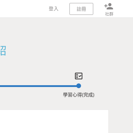
person_add
登入
註冊
社群
紹
fact_check
學習心得(完成)