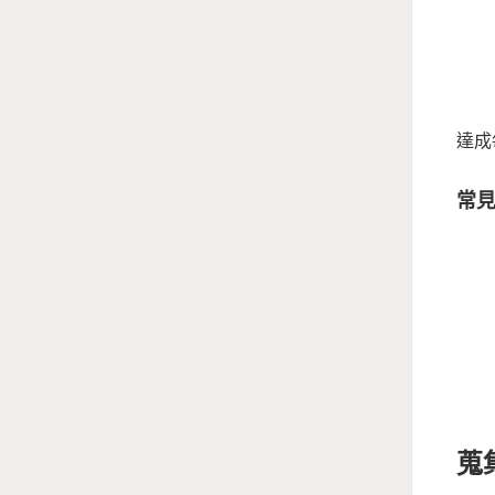
達成
常
蒐