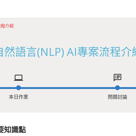
案流程介紹
自然語言(NLP) AI專案流程介
computer
speaker_notes
本日作業
問題討論
要知識點