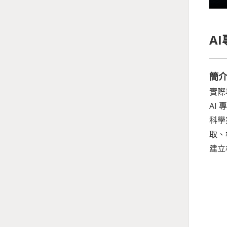
A
簡
實際
AI
科學
取、
建立