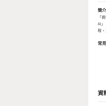
簡
「資
AI
程，
常
資