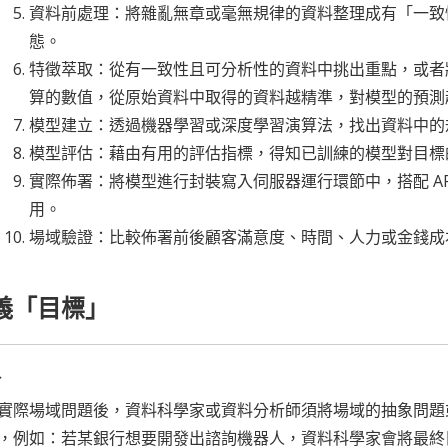
資料前處理：將雜亂無章或毫無規律的資料整理成有「一致
態。
特徵萃取：從有一致性且可分析性的資料中挑出重點，或者
算的數值，從原始資料中取得的資料越精準，對模型的預測
模型建立：透過機器學習或深度學習演算法，找出資料中的
模型評估：藉由有用的評估指標，得知已訓練的模型對目標
實際佈署：將模型進行封裝寫入伺服器運行環節中，搭配 A
用。
場域驗證：比較佈署前後顧客滿意度、時間、人力或金錢成
義「目標」
介
實際場域問題後，資料科學家或資料分析師須將場域的抽象問題
，例如：若某銀行想要開發出諮詢機器人，資料科學家會將最終