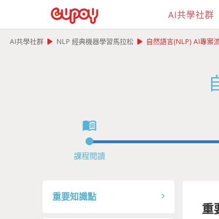
AI共學社群
play_arrow
play_arrow
AI共學社群
NLP 經典機器學習馬拉松
自然語言(NLP) AI專
menu_book
課程閱讀
重要知識點
重