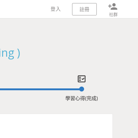
person_add
登入
註冊
社群
ng )
fact_check
學習心得(完成)