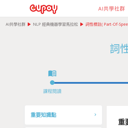
AI共學社群
play_arrow
play_arrow
AI共學社群
NLP 經典機器學習馬拉松
詞性標註( Part-Of-Speec
詞性標
menu_book
課程閱讀
重要知識點
重