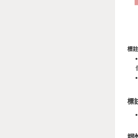
標
標
詞