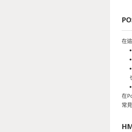
PO
在
在P
常
HM