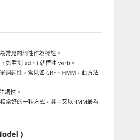
中該單詞最常見的詞性作為標註。
單詞，如看到 ed、i 就標注 verb。
理，預測單詞詞性，常見如 CRF、HMM，此方法
測標註詞性。
是最常見且效果相當好的一種方式，其中又以HMM最為
del )