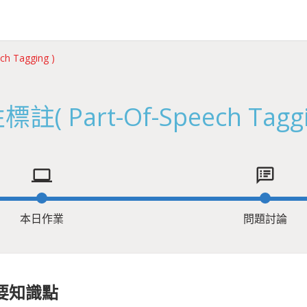
h Tagging )
註( Part-Of-Speech Taggi
computer
speaker_notes
本日作業
問題討論
要知識點