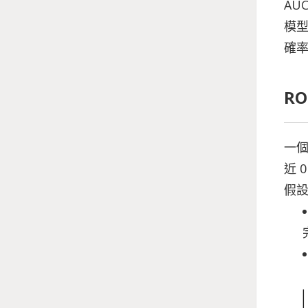
AU
模型
確率
R
一個
近 
假