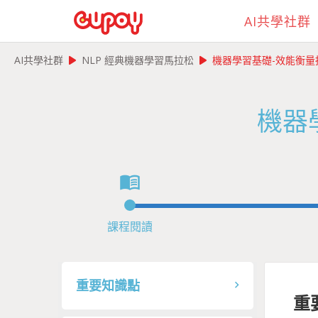
AI共學社群
play_arrow
play_arrow
AI共學社群
NLP 經典機器學習馬拉松
機器學習基礎-效能衡量指標
機器學
menu_book
課程閱讀
重要知識點
重