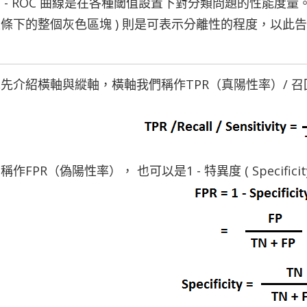
C - ROC 曲線是在各種閾值設置下對分類問題的性能度量。RO
條下的整個灰色區塊 ) 則是可
表示
分離性的程度，以此
先介紹橫軸與縱軸，橫軸我們稱作TPR（真陽性率）/ 召回率 / 靈
稱作FPR（偽陽性率）， 也可以是1 - 特異度 ( Specifici