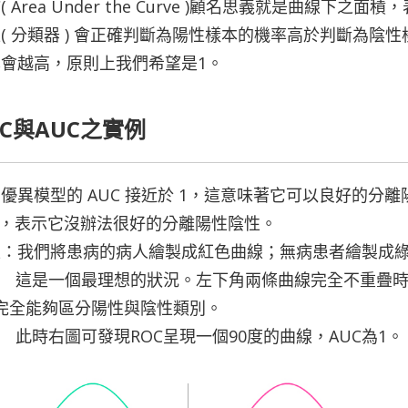
C( Area Under the Curve )顧名思義就是曲
( 分類器 ) 會正確判斷為陽性樣本的機率高於判斷為陰性
會越高，原則上我們希望是1。
OC與AUC之實例
優異模型的 AUC 接近於 1，這意味著它可以良好的分離
0，表示它沒辦法很好的分離陽性陰性。
設：我們將患病的病人繪製成紅色曲線；無病患者繪製成
這是一個最理想的狀況。左下角兩條曲線完全不重疊
完全能夠區分陽性與陰性類別。
此時右圖可發現ROC呈現一個90度的曲線，AUC為1。