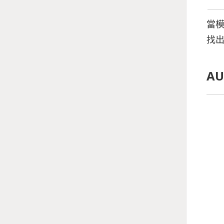
當模
找
AU