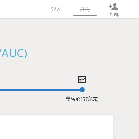
person_add
登入
註冊
社群
AUC)
fact_check
學習心得(完成)