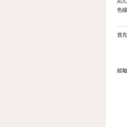
AU
色線
首先
縱軸