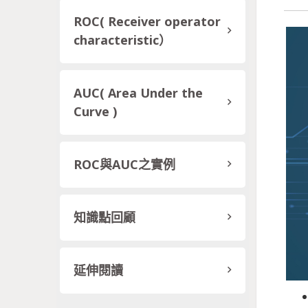
ROC( Receiver operator
characteristic）
AUC( Area Under the
Curve )
ROC與AUC之實例
知識點回顧
延伸閱讀