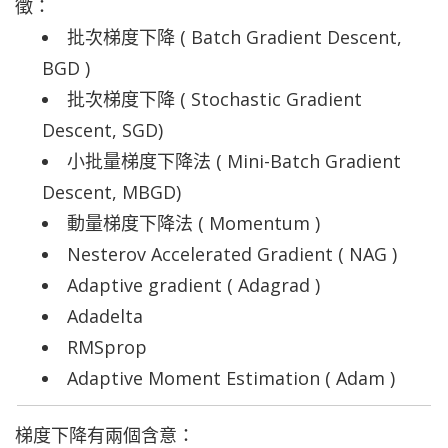
徵：
批次梯度下降 ( Batch Gradient Descent,
BGD )
批次梯度下降 ( Stochastic Gradient
Descent, SGD)
小批量梯度下降法 ( Mini-Batch Gradient
Descent, MBGD)
動量梯度下降法 ( Momentum )
Nesterov Accelerated Gradient
( NAG )
Adaptive gradient
(
Adagrad )
Adadelta
RMSprop
Adaptive Moment Estimation (
Adam )
梯度下降有兩個含意：