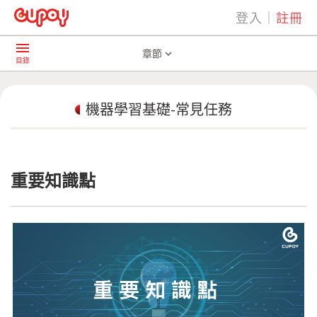
登入
｜
註冊
play_arrow
AI共學社群
機器學習基礎-常見任務
menu
章節
expand_more
目錄
機器學習基礎-常見任務
重要知識點