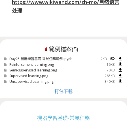
https://www.wikiwand.com/zh-mo/自然语言
处理
範例檔案(
5
)
visibility
download
Day25-機器學習基礎-常見任務範例.ipynb
2KB
download
Reinforcement learning.png
16KB
download
Semi-supervised learning.png
70KB
download
Supervised learning.png
265KB
download
Unsupervised Learning.png
340KB
打包下載
機器學習基礎-常見任務