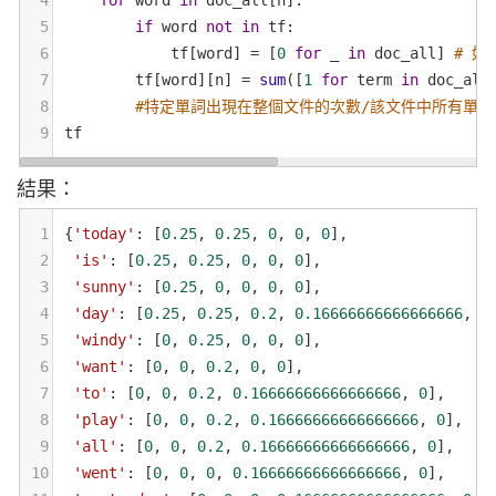
4
for
word
in
doc_all
[
n
]:
5
if
word
not
in
tf
: 
6
tf
[
word
] 
=
 [
0
for
_
in
doc_all
] 
# 如
7
tf
[
word
][
n
] 
=
sum
([
1
for
term
in
doc_all
8
#特定單詞出現在整個文件的次數/該文件中所有單詞
9
tf
結果：
1
{
'today'
: [
0.25
, 
0.25
, 
0
, 
0
, 
0
],
2
'is'
: [
0.25
, 
0.25
, 
0
, 
0
, 
0
],
3
'sunny'
: [
0.25
, 
0
, 
0
, 
0
, 
0
],
4
'day'
: [
0.25
, 
0.25
, 
0.2
, 
0.16666666666666666
, 
0
5
'windy'
: [
0
, 
0.25
, 
0
, 
0
, 
0
],
6
'want'
: [
0
, 
0
, 
0.2
, 
0
, 
0
],
7
'to'
: [
0
, 
0
, 
0.2
, 
0.16666666666666666
, 
0
],
8
'play'
: [
0
, 
0
, 
0.2
, 
0.16666666666666666
, 
0
],
9
'all'
: [
0
, 
0
, 
0.2
, 
0.16666666666666666
, 
0
],
10
'went'
: [
0
, 
0
, 
0
, 
0.16666666666666666
, 
0
],