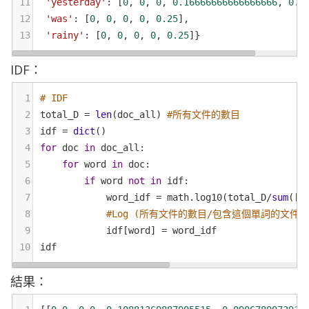
11
'yesterday'
: [
0
, 
0
, 
0
, 
0.16666666666666666
, 
0.2
12
'was'
: [
0
, 
0
, 
0
, 
0
, 
0.25
],
13
'rainy'
: [
0
, 
0
, 
0
, 
0
, 
0.25
]}
IDF：
1
# IDF
2
total_D
=
len
(
doc_all
) 
#所有文件的數目
3
idf
=
dict
()
4
for
doc
in
doc_all
:
5
for
word
in
doc
:
6
if
word
not
in
idf
:
7
word_idf
=
math
.
log10
(
total_D
/
sum
([
1
8
#Log (所有文件的數目/包含這個單詞的文件數
9
idf
[
word
] 
=
word_idf
10
idf
結果：