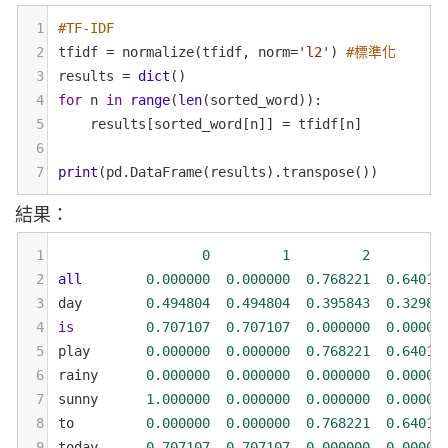
1
#TF-IDF
2
tfidf
=
normalize
(
tfidf
, 
norm
=
'l2'
) 
#標準化
3
results
=
dict
()
4
for
n
in
range
(
len
(
sorted_word
)):
5
results
[
sorted_word
[
n
]] 
=
tfidf
[
n
]
6
7
print
(
pd
.
DataFrame
(
results
).
transpose
())
結果：
1
0
1
2
2
all
0.000000
0.000000
0.768221
0.64018
3
day
0.494804
0.494804
0.395843
0.32987
4
is
0.707107
0.707107
0.000000
0.00000
5
play
0.000000
0.000000
0.768221
0.64018
6
rainy
0.000000
0.000000
0.000000
0.00000
7
sunny
1.000000
0.000000
0.000000
0.00000
8
to
0.000000
0.000000
0.768221
0.64018
9
today
0.707107
0.707107
0.000000
0.00000