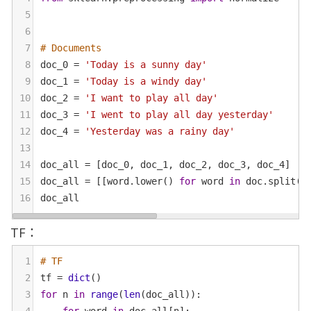
5
6
7
# Documents
8
doc_0
=
'Today is a sunny day'
9
doc_1
=
'Today is a windy day'
10
doc_2
=
'I want to play all day'
11
doc_3
=
'I went to play all day yesterday'
12
doc_4
=
'Yesterday was a rainy day'
13
14
doc_all
=
 [
doc_0
, 
doc_1
, 
doc_2
, 
doc_3
, 
doc_4
]
15
doc_all
=
 [[
word
.
lower
() 
for
word
in
doc
.
split
()
16
doc_all
TF：
1
# TF
2
tf
=
dict
()
3
for
n
in
range
(
len
(
doc_all
)):