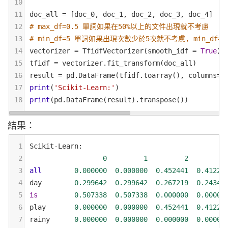
10
11
doc_all
=
 [
doc_0
, 
doc_1
, 
doc_2
, 
doc_3
, 
doc_4
]
12
# max_df=0.5 單詞如果在50%以上的文件出現就不考慮
13
# min_df=5 單詞如果出現次數少於5次就不考慮, min_d
14
vectorizer
=
TfidfVectorizer
(
smooth_idf
=
True
)
15
tfidf
=
vectorizer
.
fit_transform
(
doc_all
)
16
result
=
pd
.
DataFrame
(
tfidf
.
toarray
(), 
columns
=
v
17
print
(
'Scikit-Learn:'
)
18
print
(
pd
.
DataFrame
(
result
).
transpose
())
結果：
1
Scikit
-
Learn
:
2
0
1
2
3
all
0.000000
0.000000
0.452441
0.41221
4
day
0.299642
0.299642
0.267219
0.24346
5
is
0.507338
0.507338
0.000000
0.00000
6
play
0.000000
0.000000
0.452441
0.41221
7
rainy
0.000000
0.000000
0.000000
0.00000