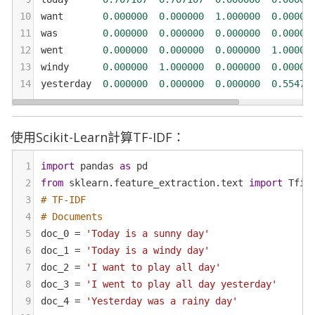
10
want
0.000000
0.000000
1.000000
0.00000
11
was
0.000000
0.000000
0.000000
0.00000
12
went
0.000000
0.000000
0.000000
1.00000
13
windy
0.000000
1.000000
0.000000
0.00000
14
yesterday
0.000000
0.000000
0.000000
0.55470
使用Scikit-Learn計算TF-IDF：
1
import
pandas
as
pd
2
from
sklearn
.
feature_extraction
.
text
import
Tfid
3
# TF-IDF
4
# Documents
5
doc_0
=
'Today is a sunny day'
6
doc_1
=
'Today is a windy day'
7
doc_2
=
'I want to play all day'
8
doc_3
=
'I went to play all day yesterday'
9
doc_4
=
'Yesterday was a rainy day'