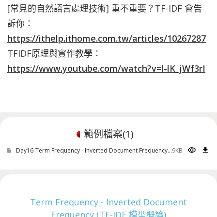
[常見的自然語言處理技術] 重不重要？TF-IDF 會告
訴你：
https://ithelp.ithome.com.tw/articles/10267287
TFIDF原理與實作教學
：
https://www.youtube.com/watch?v=l-lK_jWf3rI
範例檔案(
1
)
visibility
download
Day16-Term Frequency - Inverted Document Frequency (TF-IDF)範例.ipynb
9KB
Term Frequency - Inverted Document
Frequency (TF-IDF 模型概論)