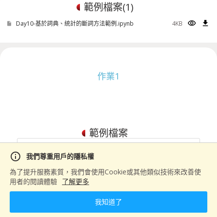
範例檔案(
1
)
visibility
download
Day10-基於詞典、統計的斷詞方法範例.ipynb
4KB
作業1
範例檔案
info
我們尊重用戶的隱私權
Oops, 沒有任何作業程式碼。
為了提升服務素質，我們會使用Cookie或其他類似技術來改善使
用者的閱讀體驗
了解更多
我知道了