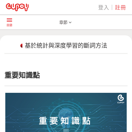
登入
｜
註冊
play_arrow
AI共學社群
基於統計與深度學習的斷詞方法
menu
章節
expand_more
目錄
基於統計與深度學習的斷詞方法
重要知識點