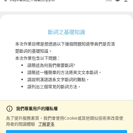
斷詞之基礎知識
本次作業目標是想透過以下幾個問題知道學員們是否清
楚斷詞的基礎知識。
本次作業包含以下問題：
請簡述為何我們需要斷詞?
請簡述一種簡單的方法將英文文本斷詞。
請說明漢語語系文字斷詞的難點。
請列出三個常見的斷詞方法。
info
範例檔案(
1
)
我們尊重用戶的隱私權
為了提升服務素質，我們會使用Cookie或其他類似技術來改善使
visibility
download
Day8-斷詞之介紹作業.ipynb
2KB
用者的閱讀體驗
了解更多