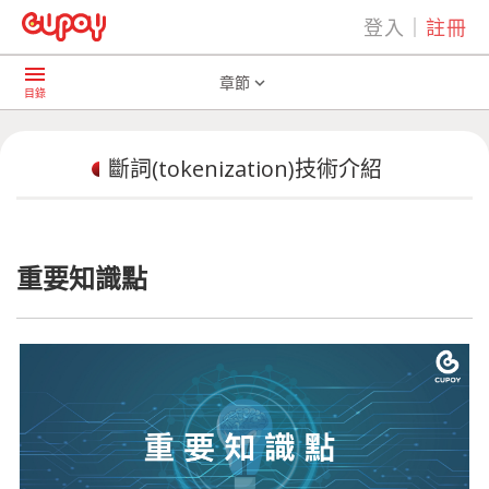
登入
｜
註冊
play_arrow
AI共學社群
斷詞(tokenization)技術介紹
menu
章節
expand_more
目錄
斷詞(tokenization)技術介紹
重要知識點