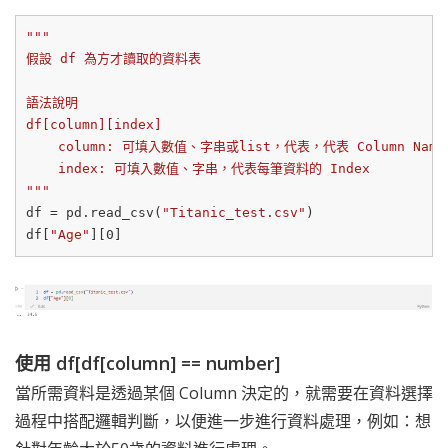
"""

假設 df 為方才讀取的資料表

語法說明

df[column][index]

    column: 可填入數值、字串或list，代表，代表 Column Name

    index: 可填入數值、字串，代表每筆資料的 Index 

"""
df = pd.read_csv(
"Titanic_test.csv"
)

df[
"Age"
][
0
使用 df[df[column] == number]
當所需資料是透過某個 Column 決定的，就需要在資料選擇
過程中搭配邏輯判斷，以便進一步進行資料處理，例如：想