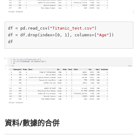
df = pd.read_csv(
"Titanic_test.csv"
)

df = df.drop(index=[
0
, 
1
], columns=[
"Age"
])

資料/數據的合併