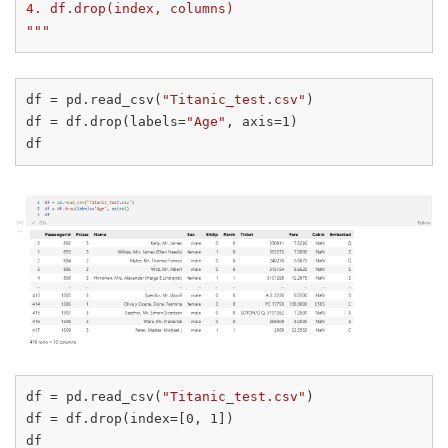
4. df.drop(index, columns)

"""
df = pd.read_csv(
"Titanic_test.csv"
)

df = df.drop(labels=
"Age"
, axis=
1
)

df = pd.read_csv(
"Titanic_test.csv"
)

df = df.drop(index=[
0
, 
1
])
