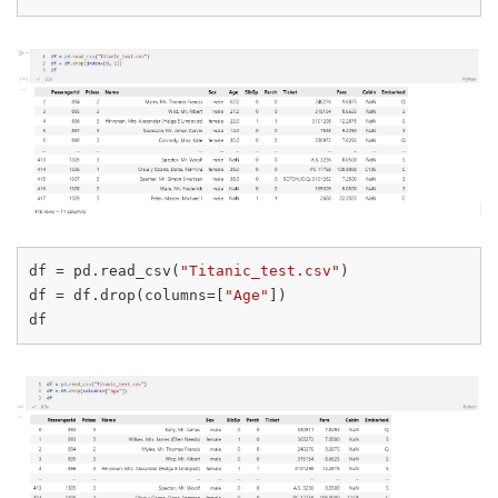
df = pd.read_csv(
"Titanic_test.csv"
)

df = df.drop(columns=[
"Age"
])
