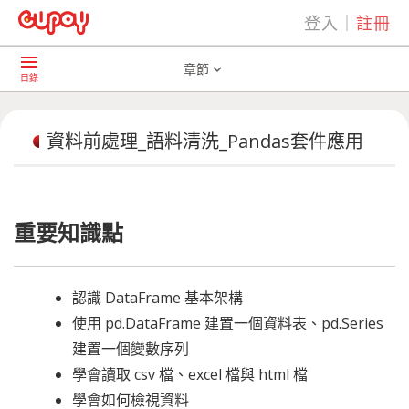
登入
｜
註冊
play_arrow
AI共學社群
資料前處理_語料清洗_Pandas套件應用
menu
章節
expand_more
目錄
資料前處理_語料清洗_Pandas套件應用
重要知識點
認識 DataFrame 基本架構
使用 pd.DataFrame 建置一個資料表、pd.Series
建置一個變數序列
學會讀取 csv 檔、excel 檔與 html 檔
學會如何檢視資料