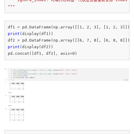
"""
df1 = pd.DataFrame(np.array([[
1
, 
2
, 
3
], [
1
, 
2
, 
3
]]),
print
(display(df1))

df2 = pd.DataFrame(np.array([[
6
, 
7
, 
8
], [
6
, 
8
, 
8
]]),
print
(display(df2))

pd.concat([df1, df2], axis=
0