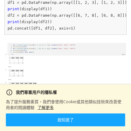
df1 = pd.DataFrame(np.array([[
1
, 
2
, 
3
], [
1
, 
2
, 
3
]]),
print
(display(df1))

df2 = pd.DataFrame(np.array([[
6
, 
7
, 
8
], [
6
, 
8
, 
8
]]),
print
(display(df2))

pd.concat([df1, df2], axis=
1
info
我們尊重用戶的隱私權
為了提升服務素質，我們會使用Cookie或其他類似技術來改善使
df.merge()
用者的閱讀體驗
了解更多
當某個人、事或物的資訊被散在不同資料表時，df.merge()
我知道了
可透過以該人、事或物為對照標準，把所有資訊進行合併。