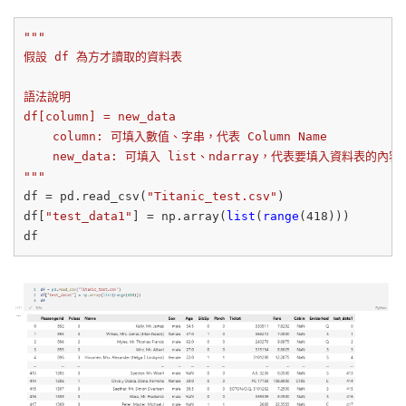
"""

假設 df 為方才讀取的資料表

語法說明

df[column] = new_data

    column: 可填入數值、字串，代表 Column Name

    new_data: 可填入 list、ndarray，代表要填入資料表的內容

"""
df = pd.read_csv(
"Titanic_test.csv"
)

df[
"test_data1"
] = np.array(
list
(
range
(
418
)))
