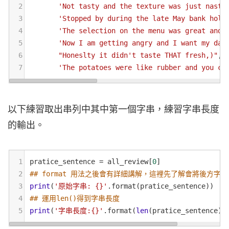
2
'Not tasty and the texture was just nasty
3
'Stopped by during the late May bank holi
4
'The selection on the menu was great and 
5
'Now I am getting angry and I want my dam
6
"Honeslty it didn't taste THAT fresh,)"
,
7
'The potatoes were like rubber and you co
以下練習取出串列中其中第一個字串，練習字串長度
的輸出。
1
pratice_sentence
=
all_review
[
0
]
2
## format 用法之後會有詳細講解，這裡先了解會將後方字串
3
print
(
'原始字串: {}'
.
format
(
pratice_sentence
))
4
## 運用len()得到字串長度
5
print
(
'字串長度:{}'
.
format
(
len
(
pratice_sentence
))