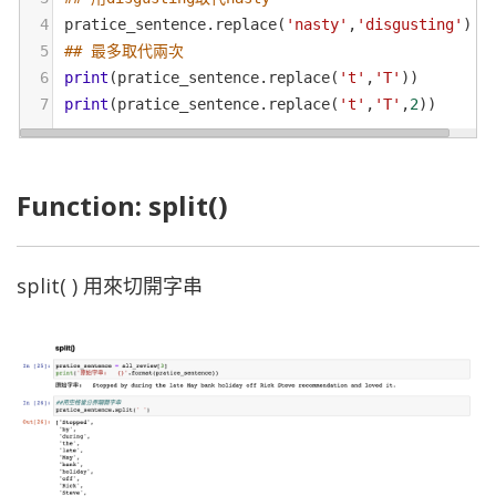
4
pratice_sentence
.
replace
(
'nasty'
,
'disgusting'
)
5
## 最多取代兩次
6
print
(
pratice_sentence
.
replace
(
't'
,
'T'
))
7
print
(
pratice_sentence
.
replace
(
't'
,
'T'
,
2
))
Function: split()
split( ) 用來切開字串