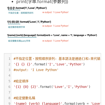
print(字串.format(參數列))
1
#不指定位置，按照順序排列: 基本語法是通過{}和:來代替以
2
'{} {} {}'
.
format
(
'I'
,
'Love'
,
'Python'
)
3
#output: 'I Love Python'
4
5
#給定順序
6
'{1} {0} {2}'
.
format
(
'Love'
,
'I'
,
'Python'
)
7
8
#給定變數名稱
9
'{name} {verb} {language}'
.
format
(
verb
=
'Love'
,