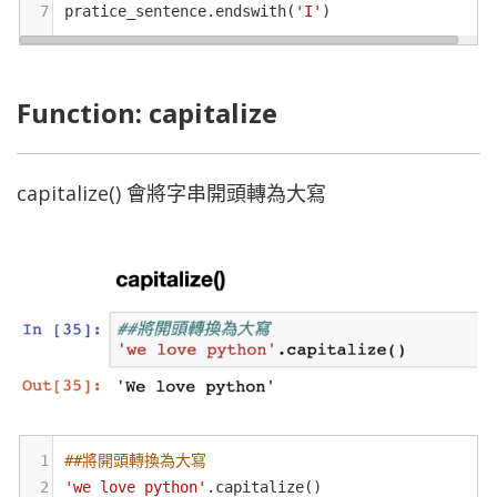
7
pratice_sentence
.
endswith
(
'I'
)
Function: capitalize
capitalize() 會將字串開頭轉為大寫
1
##將開頭轉換為大寫
2
'we love python'
.
capitalize
()