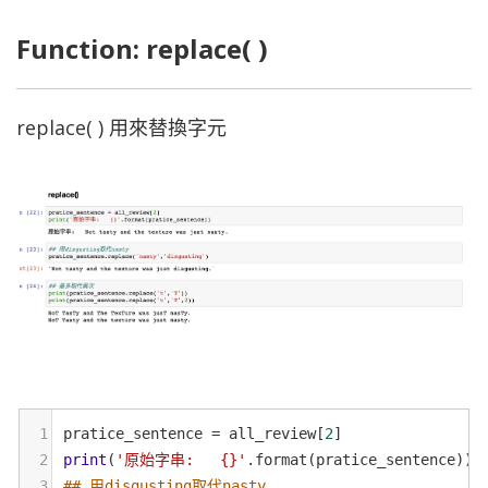
Function: replace( )
replace( ) 用來替換字元
1
pratice_sentence
=
all_review
[
2
]
2
print
(
'原始字串:   {}'
.
format
(
pratice_sentence
))
3
## 用disgusting取代nasty