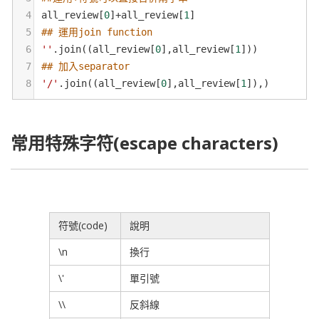
4
all_review
[
0
]
+
all_review
[
1
]
5
## 運用join function
6
''
.
join
((
all_review
[
0
],
all_review
[
1
]))
7
## 加入separator
8
'/'
.
join
((
all_review
[
0
],
all_review
[
1
]),)
常用特殊字符(escape characters)
符號(code)
說明
\n
換行
\'
單引號
\\
反斜線