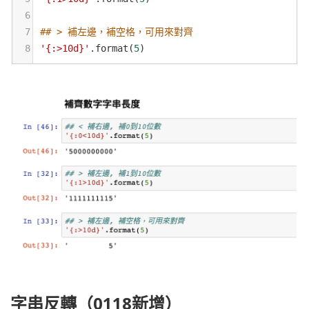
6
7
## > 補左邊，補空格，可用來對齊
8
'{:>10d}'
.
format
(
5
)
字串反轉（0118新增）