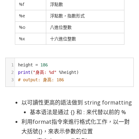
%f
浮點數
%e
浮點數，指數形式
%o
八進位整數
%x
十六進位整數
1
height
=
186
2
print
(
"身高: %d"
%
height
)
3
# output: 身高: 186
以可讀性更高的語法做到 string formatting
基本语法是通过 {} 和 : 来代替以前的 %
利用format指令來進行格式化工作，以一對
大括號{}，來表示參數的位置