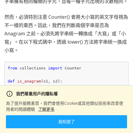
字串擁有相同種類的字元，且每一種字元出現的次數相同。
然而，必須特別注意 Counter() 會將大小寫的英文字母視為
不一樣的東西。因此，我們在判斷兩個字串是否為
Anagram 之前，必須先將字串統一轉換成「大寫」或「小
寫」。在以下程式碼中，透過 lower() 方法將字串統一換成
小寫。
from
 collections 
import
 Counter

def
is_anagram
(
s1, s2
):
return
 Counter(s1) == Counter(s2)

info
我們尊重用戶的隱私權
s1 = 
'debit card'
為了提升服務素質，我們會使用Cookie或其他類似技術來改善使
s2 = 
'bad credit'
用者的閱讀體驗
了解更多
print
(
'\'{}\' and \'{}\' -> {}'
.
format
我知道了