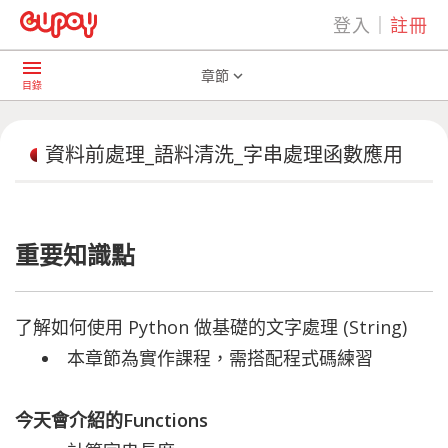
登入
｜
註冊
play_arrow
AI共學社群
資料前處理_語料清洗_字串處理函數應用
menu
章節
expand_more
目錄
資料前處理_語料清洗_字串處理函數應用
重要知識點
了解如何使用 Python 做基礎的文字處理 (String)
本章節為實
作課
程，需搭配程式碼練習
今天會介紹的Functions