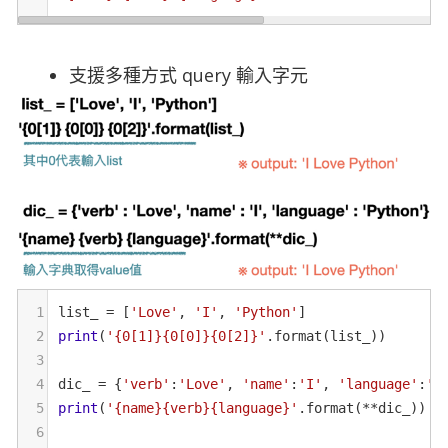
支援多種方式 query 輸入字元
1
list_
=
 [
'Love'
, 
'I'
, 
'Python'
]
2
print
(
'{0[1]}{0[0]}{0[2]}'
.
format
(
list_
))
3
4
dic_
=
 {
'verb'
:
'Love'
, 
'name'
:
'I'
, 
'language'
:
'P
5
print
(
'{name}{verb}{language}'
.
format
(
**
dic_
))
6