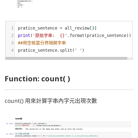
1
pratice_sentence
=
all_review
[
3
]
2
print
(
'原始字串:  {}'
.
format
(
pratice_sentence
))
3
##用空格當分界隔開字串
4
pratice_sentence
.
split
(
' '
)
Function: count( )
count() 用來計算字串內字元出現次數