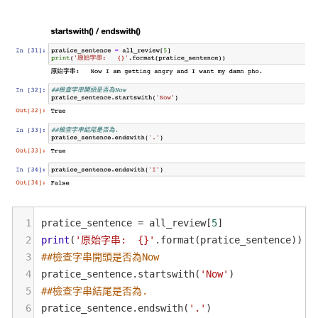
1
pratice_sentence
=
all_review
[
5
]
2
print
(
'原始字串:  {}'
.
format
(
pratice_sentence
))
3
##檢查字串開頭是否為Now
4
pratice_sentence
.
startswith
(
'Now'
)
5
##檢查字串結尾是否為.
6
pratice_sentence
.
endswith
(
'.'
)