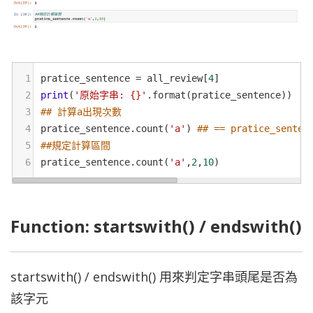
1
pratice_sentence
=
all_review
[
4
]
2
print
(
'原始字串: {}'
.
format
(
pratice_sentence
))
3
## 計算a出現次數
4
pratice_sentence
.
count
(
'a'
) 
## == pratice_senten
5
##規定計算區間
6
pratice_sentence
.
count
(
'a'
,
2
,
10
)
Function: startswith() / endswith()
startswith() / endswith() 用來判定字串頭尾是否為
該字元