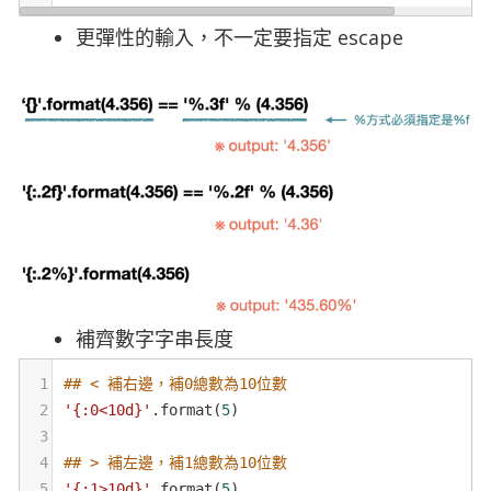
更彈性的輸入，不一定要指定 escape
補齊數字字串長度
1
## < 補右邊，補0總數為10位數
2
'{:0<10d}'
.
format
(
5
)
3
4
## > 補左邊，補1總數為10位數
5
'{:1>10d}'
.
format
(
5
)