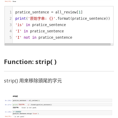
1
pratice_sentence
=
all_review
[
1
]
2
print
(
'原始字串: {}'
.
format
(
pratice_sentence
))
3
'is'
in
pratice_sentence
4
'I'
in
pratice_sentence
5
'I'
not
in
pratice_sentence
Function: strip( )
strip() 用來移除頭尾的字元