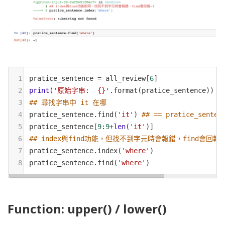
1
pratice_sentence
=
all_review
[
6
]
2
print
(
'原始字串:  {}'
.
format
(
pratice_sentence
))
3
## 尋找字串中 it 在哪
4
pratice_sentence
.
find
(
'it'
) 
## == pratice_senten
5
pratice_sentence
[
9
:
9
+
len
(
'it'
)]
6
## index與find功能，但找不到字元時會報錯，find會回報-
7
pratice_sentence
.
index
(
'where'
)
8
pratice_sentence
.
find
(
'where'
)
Function: upper() / lower()