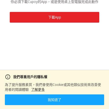
你必須下載Cupoy的App，或是使用桌上型電腦完成此動作
下載App
info
我們尊重用戶的隱私權
為了提升服務素質，我們會使用Cookie或其他類似技術來改善使
用者的閱讀體驗
了解更多
我知道了
home
play_lesson
comment_bank
person
首頁
馬拉松＆課程
活動
個人