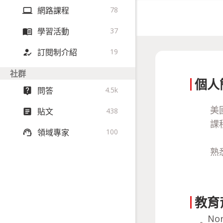
網路課程
78
computer
學習活動
37
menu_book
訂閱制介紹
19
how_to_reg
社群
個人
問答
4.5k
live_help
美
貼文
438
article
課
領域專家
100
support_agent
熟
教育
Nor