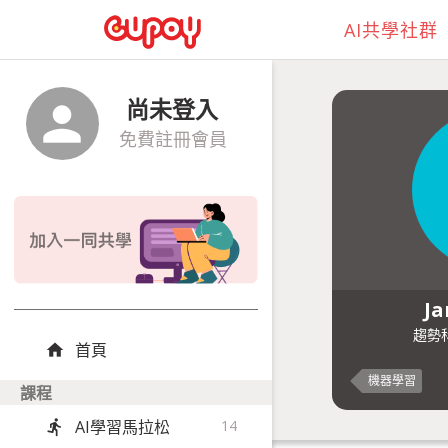
AI共學社群
尚未登入
person
免費註冊會員
J
趨勢
首頁
home
機器學習
課程
AI學習馬拉松
14
directions_run