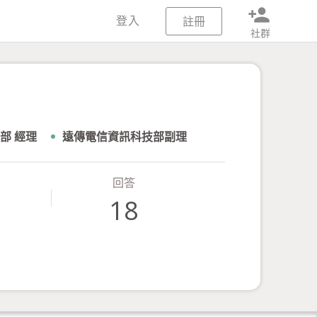
person_add
登入
註冊
社群
部
經理
遠傳電信資訊科技部副理
回答
18