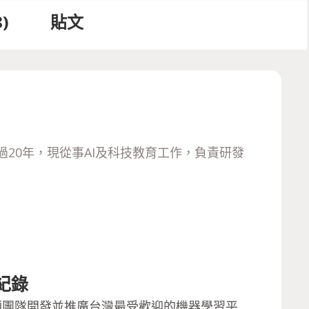
8
)
貼文
發團隊超過20年，現從事AI及科技教育工作，負責研發
紀錄
領團隊開發並推廣台灣最受歡迎的機器學習平