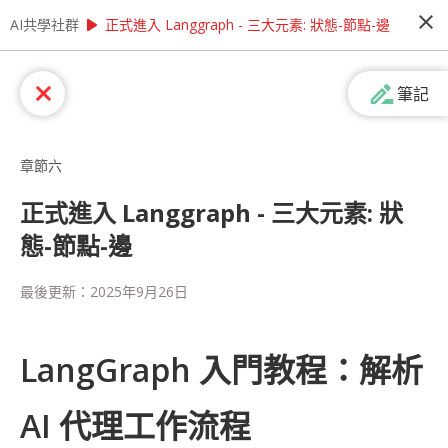
close
play_arrow
play_arrow
AI共學社群
AI共學社群
AI Agent 開發特訓營：短期實現智能自動化
正式進入 Langgraph - 三大元素: 狀態-節點-邊
AI Agent 開發特訓營：短期實現智能自
drive_file_rename_outline
close
筆記
動化
在企業追求數位轉型的當下，智能 Agent 已成為提
升營運效率的關鍵技術。本次特訓營專注於 AI
章節六
Agent 開發，迅速帶您掌握從 LLM 到自動化
Agent 的完整技術，幫助企業打造真正能解決實際
正式進入 Langgraph - 三大元素: 狀
問題的智能應用。我們將以開發智能業務助理為核
態-節點-邊
心專案，結合 RAG 技術與 Agent 框架，實作包括
people_alt
36
人訂閱
自動數據分析、多輪對話處理、任務規劃執行等企
業必需功能。在導師指導下，您將學會如何讓 AI
最後更新：
2025年9月26日
Agent 自主完成複雜的商業任務或是股票分析任務
課程內容
(
50
)
學習筆記
會員
(
36
)
課程介紹
等。 完課後，期許您將具備開發企業級 AI Agent
的實戰能力，能為企業打造真正智能化的數位勞動
LangGraph 入門教程：解析
力，創造顯著的商業價值。 搶先一步掌握 AI
Agent 技術，為企業開創智能化新紀元！ 數位轉型
浪潮下，AI 應用開發人才已成為企業最急需的關鍵
AI 代理工作流程
戰力。本次特訓營為期五天，專為期待快速跨入 AI
開發領域的技術人員打造，幫助您在最短時間內掌