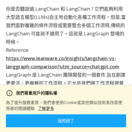
握企業最迫切需要的 AI 開發技能。 課程採用理論
你是否聽說過 LangChain 和 LangChain ? 它們能夠利用
實作並進的教學模式，除了深入淺出地講解
LLM、RAG 等核心技術外，更著重於實際專案開
大型語言模型(LLMs)自主地自動化各種工作流程。但是,當
發。學員將在業界資深導師指導下，親手開發企業
我們面對複雜的條件流程或需要整合多個工作流時,傳統的
級應用，如智能客服系統、自動化數據分析平台
LangChain 可能就不適用了。這就是 LangGraph 登場的
等。這些實戰經驗，正是企業最看重的實務能力。
完成特訓後，您將具備獨立開發 AI 應用的完整技
時候。
術實力，為企業帶來真正的數位轉型價值，同時也
Reference:
為自己開創更寬廣的職涯發展空間。 立即報名，
與我們一起站上 AI 浪潮的浪頭！ #AI培訓 #企業
https://www.leanware.co/insights/langchain-vs-
轉型 #技術突破
langgraph-comparison?utm_source=chatgpt.com
LangGraph 是 LangChain 團隊開發的一個套件,旨在創建
更靈活、更複雜的工作流程。它允許我們將工作流程視覺
化為圖形,大大增強了我們處理複雜場景的能力。讓我們一
info
我們尊重用戶的隱私權
起探索 LangGraph 的世界吧!
為了提升服務素質，我們會使用Cookie或其他類似技術來改善使
用者的閱讀體驗
了解更多
參考表:
我知道了