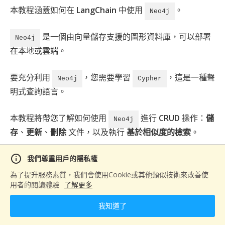
握企業最迫切需要的 AI 開發技能。 課程採用理論
本教程涵蓋如何在
LangChain
中使用
。
Neo4j
實作並進的教學模式，除了深入淺出地講解
LLM、RAG 等核心技術外，更著重於實際專案開
是一個由向量儲存支援的圖形資料庫，可以部署
發。學員將在業界資深導師指導下，親手開發企業
Neo4j
級應用，如智能客服系統、自動化數據分析平台
在本地或雲端。
等。這些實戰經驗，正是企業最看重的實務能力。
完成特訓後，您將具備獨立開發 AI 應用的完整技
要充分利用
術實力，為企業帶來真正的數位轉型價值，同時也
，您需要學習
，這是一種聲
Neo4j
Cypher
為自己開創更寬廣的職涯發展空間。 立即報名，
明式查詢語言。
與我們一起站上 AI 浪潮的浪頭！ #AI培訓 #企業
轉型 #技術突破
本教程將帶您了解如何使用
進行
CRUD
操作：
儲
Neo4j
存
、
更新
、
刪除
文件，以及執行
基於相似度的檢索
。
info
我們尊重用戶的隱私權
目錄
為了提升服務素質，我們會使用Cookie或其他類似技術來改善使
用者的閱讀體驗
了解更多
概述
環境設置
我知道了
什麼是 Neo4j？