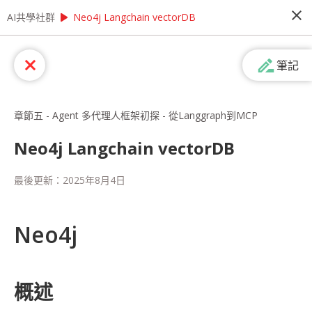
close
play_arrow
play_arrow
AI共學社群
AI共學社群
AI Agent 開發特訓營：短期實現智能自動化
Neo4j Langchain vectorDB
AI Agent 開發特訓營：短期實現智能自
drive_file_rename_outline
close
筆記
動化
在企業追求數位轉型的當下，智能 Agent 已成為提
升營運效率的關鍵技術。本次特訓營專注於 AI
章節五 - Agent 多代理人框架初探 - 從Langgraph到MCP
Agent 開發，迅速帶您掌握從 LLM 到自動化
Agent 的完整技術，幫助企業打造真正能解決實際
Neo4j Langchain vectorDB
問題的智能應用。我們將以開發智能業務助理為核
心專案，結合 RAG 技術與 Agent 框架，實作包括
people_alt
36
人訂閱
最後更新：
2025年8月4日
自動數據分析、多輪對話處理、任務規劃執行等企
業必需功能。在導師指導下，您將學會如何讓 AI
Agent 自主完成複雜的商業任務或是股票分析任務
課程內容
(
50
)
學習筆記
會員
(
36
)
課程介紹
等。 完課後，期許您將具備開發企業級 AI Agent
Neo4j
的實戰能力，能為企業打造真正智能化的數位勞動
力，創造顯著的商業價值。 搶先一步掌握 AI
Agent 技術，為企業開創智能化新紀元！ 數位轉型
浪潮下，AI 應用開發人才已成為企業最急需的關鍵
概述
戰力。本次特訓營為期五天，專為期待快速跨入 AI
開發領域的技術人員打造，幫助您在最短時間內掌