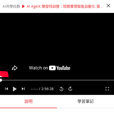
close
play_arrow
play_arrow
AI共學社群
AI共學社群
AI Agent 開發特訓營：短期實現智能自動化
AI Agent 開發特訓營：短期實現智能自動化-第三堂
AI Agent 開發特訓營：短期實現智能自
動化
在企業追求數位轉型的當下，智能 Agent 已成為提
升營運效率的關鍵技術。本次特訓營專注於 AI
Agent 開發，迅速帶您掌握從 LLM 到自動化
Agent 的完整技術，幫助企業打造真正能解決實際
問題的智能應用。我們將以開發智能業務助理為核
心專案，結合 RAG 技術與 Agent 框架，實作包括
people_alt
36
人訂閱
自動數據分析、多輪對話處理、任務規劃執行等企
業必需功能。在導師指導下，您將學會如何讓 AI
Agent 自主完成複雜的商業任務或是股票分析任務
課程內容
(
50
)
學習筆記
會員
(
36
)
課程介紹
等。 完課後，期許您將具備開發企業級 AI Agent
的實戰能力，能為企業打造真正智能化的數位勞動
--:--
/
2:56:28
力，創造顯著的商業價值。 搶先一步掌握 AI
Agent 技術，為企業開創智能化新紀元！ 數位轉型
說明
學習筆記
浪潮下，AI 應用開發人才已成為企業最急需的關鍵
戰力。本次特訓營為期五天，專為期待快速跨入 AI
開發領域的技術人員打造，幫助您在最短時間內掌