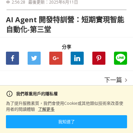
2:56:28
最後更新：
2025年6月11日
visibility
握企業最迫切需要的 AI 開發技能。 課程採用理論
實作並進的教學模式，除了深入淺出地講解
LLM、RAG 等核心技術外，更著重於實際專案開
AI Agent 開發特訓營：短期實現智能
發。學員將在業界資深導師指導下，親手開發企業
自動化-第三堂
級應用，如智能客服系統、自動化數據分析平台
等。這些實戰經驗，正是企業最看重的實務能力。
完成特訓後，您將具備獨立開發 AI 應用的完整技
術實力，為企業帶來真正的數位轉型價值，同時也
分享
為自己開創更寬廣的職涯發展空間。 立即報名，
與我們一起站上 AI 浪潮的浪頭！ #AI培訓 #企業
轉型 #技術突破
下一篇
有系統的整理AI Agent教學架構(可擴充)
info
我們尊重用戶的隱私權
為了提升服務素質，我們會使用Cookie或其他類似技術來改善使
用者的閱讀體驗
了解更多
我知道了