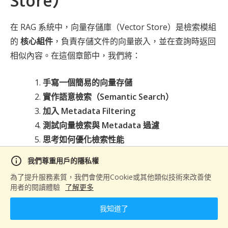
Store）
握企業最迫切需要的 AI 開發技能。 課程採用理論
實作並進的教學模式，除了深入淺出地講解
在 RAG 系統中，向量存儲庫（Vector Store）是檢索模組
LLM、RAG 等核心技術外，更著重於實際專案開
發。學員將在業界資深導師指導下，親手開發企業
的
核心組件
，負責存儲文件的向量嵌入，並在查詢時返回
級應用，如智能客服系統、自動化數據分析平台
相似內容。在這個章節中，我們將：
等。這些實戰經驗，正是企業最看重的實務能力。
完成特訓後，您將具備獨立開發 AI 應用的完整技
術實力，為企業帶來真正的數位轉型價值，同時也
手寫一個簡易的向量存儲
為自己開創更寬廣的職涯發展空間。 立即報名，
實作語意檢索（Semantic Search）
與我們一起站上 AI 浪潮的浪頭！ #AI培訓 #企業
轉型 #技術突破
加入 Metadata Filtering
測試向量檢索與 Metadata 過濾
思考如何優化檢索性能
這將幫助你深入理解
向量數據庫的底層運作原理
，並為你
info
我們尊重用戶的隱私權
開發自己的向量檢索系統打下堅實基礎。
為了提升服務素質，我們會使用Cookie或其他類似技術來改善使
用者的閱讀體驗
了解更多
我知道了
1️⃣
環境準備