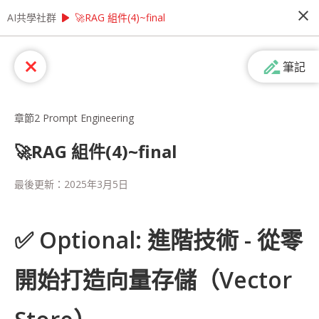
close
play_arrow
play_arrow
AI共學社群
AI共學社群
AI Agent 開發特訓營：短期實現智能自動化
🚀RAG 組件(4)~final
AI Agent 開發特訓營：短期實現智能自
drive_file_rename_outline
close
筆記
動化
在企業追求數位轉型的當下，智能 Agent 已成為提
升營運效率的關鍵技術。本次特訓營專注於 AI
章節2 Prompt Engineering
Agent 開發，迅速帶您掌握從 LLM 到自動化
Agent 的完整技術，幫助企業打造真正能解決實際
🚀RAG 組件(4)~final
問題的智能應用。我們將以開發智能業務助理為核
心專案，結合 RAG 技術與 Agent 框架，實作包括
people_alt
36
人訂閱
最後更新：
2025年3月5日
自動數據分析、多輪對話處理、任務規劃執行等企
業必需功能。在導師指導下，您將學會如何讓 AI
Agent 自主完成複雜的商業任務或是股票分析任務
課程內容
(
50
)
學習筆記
會員
(
36
)
課程介紹
等。 完課後，期許您將具備開發企業級 AI Agent
✅
Optional: 進階技術 - 從零
的實戰能力，能為企業打造真正智能化的數位勞動
力，創造顯著的商業價值。 搶先一步掌握 AI
開始打造向量存儲（Vector
Agent 技術，為企業開創智能化新紀元！ 數位轉型
浪潮下，AI 應用開發人才已成為企業最急需的關鍵
戰力。本次特訓營為期五天，專為期待快速跨入 AI
開發領域的技術人員打造，幫助您在最短時間內掌