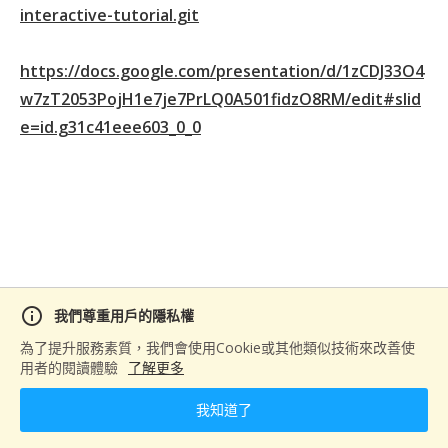
握企業最迫切需要的 AI 開發技能。 課程採用理論
interactive-tutorial.git
實作並進的教學模式，除了深入淺出地講解
LLM、RAG 等核心技術外，更著重於實際專案開
https://docs.google.com/presentation/d/1zCDJ33O4
發。學員將在業界資深導師指導下，親手開發企業
級應用，如智能客服系統、自動化數據分析平台
w7zT2053PojH1e7je7PrLQ0A501fidzO8RM/edit#slid
等。這些實戰經驗，正是企業最看重的實務能力。
e=id.g31c41eee603_0_0
完成特訓後，您將具備獨立開發 AI 應用的完整技
術實力，為企業帶來真正的數位轉型價值，同時也
為自己開創更寬廣的職涯發展空間。 立即報名，
與我們一起站上 AI 浪潮的浪頭！ #AI培訓 #企業
轉型 #技術突破
info
我們尊重用戶的隱私權
分享
為了提升服務素質，我們會使用Cookie或其他類似技術來改善使
用者的閱讀體驗
了解更多
我知道了
下一篇