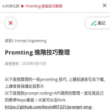
close
play_arrow
play_arrow
AI共學社群
AI共學社群
AI Agent 開發特訓營：短期實現智能自動化
Promting 進階技巧整理
AI Agent 開發特訓營：短期實現智能自
drive_file_rename_outline
close
筆記
動化
在企業追求數位轉型的當下，智能 Agent 已成為提
升營運效率的關鍵技術。本次特訓營專注於 AI
章節2 Prompt Engineering
Agent 開發，迅速帶您掌握從 LLM 到自動化
Agent 的完整技術，幫助企業打造真正能解決實際
Promting 進階技巧整理
問題的智能應用。我們將以開發智能業務助理為核
心專案，結合 RAG 技術與 Agent 框架，實作包括
people_alt
36
人訂閱
最後更新：
2025年3月15日
自動數據分析、多輪對話處理、任務規劃執行等企
業必需功能。在導師指導下，您將學會如何讓 AI
Agent 自主完成複雜的商業任務或是股票分析任務
課程內容
(
50
)
學習筆記
會員
(
36
)
課程介紹
等。 完課後，期許您將具備開發企業級 AI Agent
以下是我整理的一些promting 技巧, 上課前請各位去下載,
的實戰能力，能為企業打造真正智能化的數位勞動
上課會直接講此投影片
力，創造顯著的商業價值。 搶先一步掌握 AI
以下是我對prompt coding+API調用的整理，放在我自己
Agent 技術，為企業開創智能化新紀元！ 數位轉型
浪潮下，AI 應用開發人才已成為企業最急需的關鍵
的教學Repo裏面。大家可以去fork
戰力。本次特訓營為期五天，專為期待快速跨入 AI
https://github.com/kevin801221/prompt-eng-
開發領域的技術人員打造，幫助您在最短時間內掌