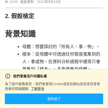
24:30
最後更新：
2022年8月22日
visibility
2. 假設檢定
背景知識
母體：想要探討的「所有人、事、物」。
樣本：從母體中可透過任何管道蒐集到的
人、事或物，在資料分析過程中通常只會
蒐集到「樣本」，不會蒐集到母體。
info
連續變數：舉凡能夠計算數值運算的變
我們尊重用戶的隱私權
數，可通稱為「連續變數」，例如：金
為了提升服務素質，我們會使用Cookie或其他類似技術來改善使
用者的閱讀體驗
了解更多
錢、氣溫等。
類別變數：舉凡無法進行數值運算的變
我知道了
數，可通稱為「類別變數」，例如：性