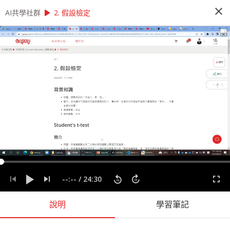
close
play_arrow
play_arrow
AI共學社群
AI共學社群
特徵挑選（Feature Selection）實戰課程
2. 假設檢定
特徵挑選（Feature Selection）實戰課
程
掌握特徵篩選技術，讓機器學習跑出最佳結果
people_alt
72
人訂閱
課程內容
(
8
)
學習筆記
會員
(
72
)
課程介紹
--:--
/
24:30
說明
學習筆記