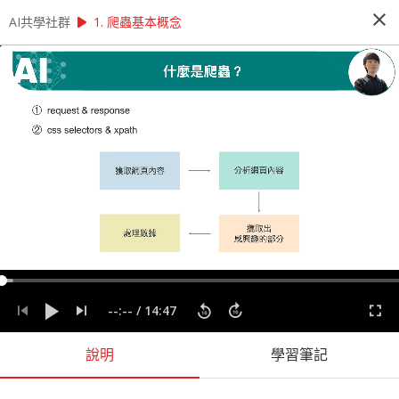
close
play_arrow
play_arrow
AI共學社群
AI共學社群
Python 網路爬蟲實戰經驗分享
1. 爬蟲基本概念
Python 網路爬蟲實戰經驗分享
本課程專家將介紹網路爬蟲基本觀念， 進一步說明
HTML、CSS 基本架構以利程式碼撰寫， 接著講解
如何使用 Python 與 Requests、BeautifulSoup
爬取網站資料。
people_alt
0
人訂閱
課程內容
(
6
)
學習筆記
會員
課程介紹
--:--
/
14:47
說明
學習筆記